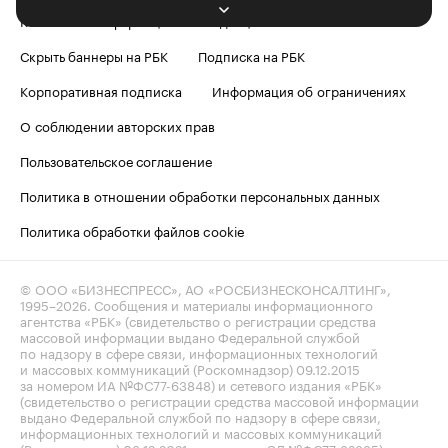
Контактная информация
Редакция
Скрыть баннеры на РБК
Подписка на РБК
Корпоративная подписка
Информация об ограничениях
О соблюдении авторских прав
Пользовательское соглашение
Политика в отношении обработки персональных данных
Политика обработки файлов cookie
© ООО «БИЗНЕСПРЕСС», АО «РОСБИЗНЕСКОНСАЛТИНГ»,
1995–2026
. Сообщения и материалы информационного
агентства «РБК» (свидетельство о регистрации средства
массовой информации выдано Федеральной службой
по надзору в сфере связи, информационных технологий
и массовых коммуникаций (Роскомнадзор) 09.12.2015
за номером ИА №ФС77-63848) и сетевого издания «РБК»
(свидетельство о регистрации средства массовой информации
выдано Федеральной службой по надзору в сфере связи,
информационных технологий и массовых коммуникаций
(Роскомнадзор) 03.12.2021 за номером ЭЛ №ФС77-82385)