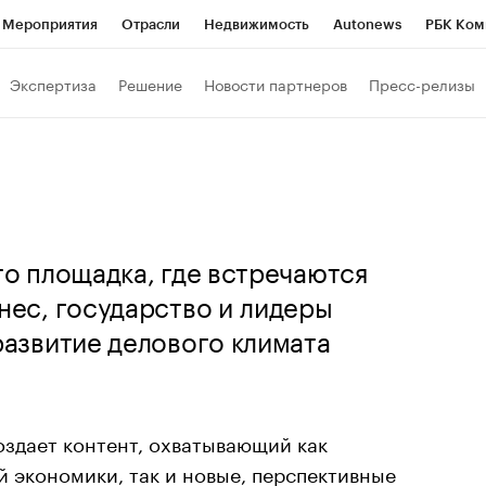
Мероприятия
Отрасли
Недвижимость
Autonews
РБК Ком
 РБК
РБК Образование
РБК Курсы
РБК Life
Тренды
Виз
Экспертиза
Решение
Новости партнеров
Пресс-релизы
ь
Крипто
РБК Бизнес-среда
Дискуссионный клуб
Исследо
зета
Спецпроекты СПб
Конференции СПб
Спецпроекты
кономика
Бизнес
Технологии и медиа
Финансы
Рынок на
то площадка, где встречаются
нес, государство и лидеры
развитие делового климата
оздает контент, охватывающий как
 экономики, так и новые, перспективные