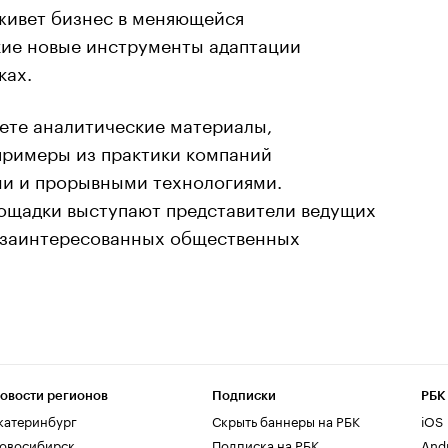
 живет бизнес в меняющейся
кие новые инструменты адаптации
ках.
ете аналитические материалы,
 примеры из практики компаний
и и прорывными технологиями.
ощадки выступают представители ведущих
 заинтересованных общественных
овости регионов
Подписки
РБК
катеринбург
Скрыть баннеры на РБК
iOS
овосибирск
Подписка на РБК
And