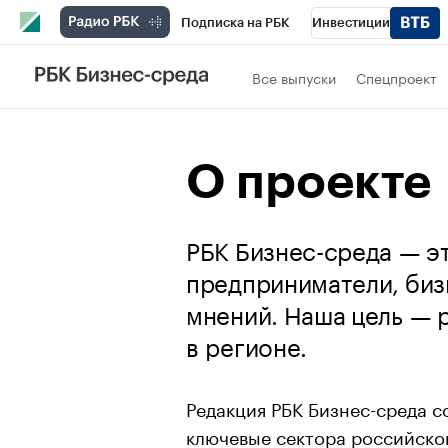
Подписка на РБК
Инвестиции
РБК Вино
Спорт
Школа управления
Все выпуски
Спецпроект
Национальные проекты
Город
Стил
Кредитные рейтинги
Франшизы
Га
О проекте
Проверка контрагентов
Политика
Э
РБК Бизнес-среда — э
предприниматели, биз
мнений. Наша цель — 
в регионе.
Редакция РБК Бизнес-среда с
ключевые сектора российской