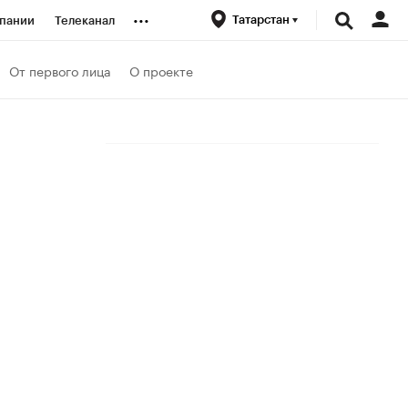
...
Татарстан
пании
Телеканал
ионеры
От первого лица
О проекте
вания
личной валюты