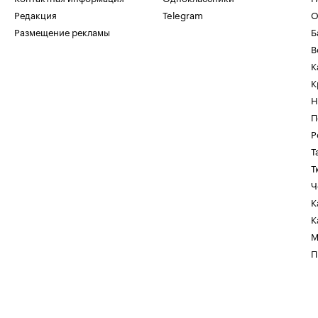
Редакция
Telegram
О
Размещение рекламы
Б
В
К
К
Н
П
Р
Т
Т
Ч
К
К
М
П