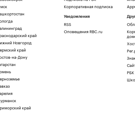
мск
Корпоративная подписка
AppG
ашкортостан
Уведомления
Дру
ологда
RSS
Обл
алининград
Оповещения RBC.ru
Кор
раснодарский край
дом
ижний Новгород
Хос
ермский край
Рег
остов-на-Дону
Зна
атарстан
Сайт
юмень
РБК
ерноземье
Шко
авказ
арелия
урманск
риморский край