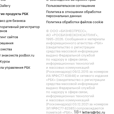
allery
Пользовательское соглашение
Политика в отношении обработки
гие продукты РБК
персональных данных
ако для бизнеса
Политика обработки файлов cookie
поративный регистратор
енов
© ООО «БИЗНЕСПРЕСС»,
АО «РОСБИЗНЕСКОНСАЛТИНГ»,
тинг сайтов
1995–2026
. Сообщения и материалы
.решения
информационного агентства «РБК»
(свидетельство о регистрации
комства
средства массовой информации
 знакомств podbor.ru
выдано Федеральной службой
по надзору в сфере связи,
 Курсы
информационных технологий
ла управления РБК
и массовых коммуникаций
(Роскомнадзор) 09.12.2015 за номером
ИА №ФС77-63848) и сетевого издания
«РБК» (свидетельство о регистрации
средства массовой информации
выдано Федеральной службой
по надзору в сфере связи,
информационных технологий
и массовых коммуникаций
(Роскомнадзор) 03.12.2021 за номером
ЭЛ №ФС77-82385) сопровождаются
пометкой «РБК».
letters@rbc.ru
18+