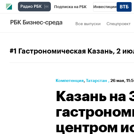
Подписка на РБК
Инвестиции
РБК Вино
Спорт
Школа управления
Все выпуски
Спецпроект
Национальные проекты
Город
Стил
Кредитные рейтинги
Франшизы
Га
#1 Гастрономическая Казань
, 2 ию
Проверка контрагентов
Политика
Э
Компетенция
⁠,
Татарстан
,
26 мая, 11:
Казань на 
гастроном
центром и