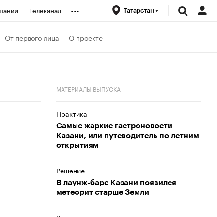
...
Татарстан
пании
Телеканал
ионеры
От первого лица
О проекте
вания
МАТЕРИАЛЫ ВЫПУСКА
личной валюты
Практика
Самые жаркие гастроновости
Казани, или путеводитель по летним
открытиям
Решение
В лаунж-баре Казани появился
метеорит старше Земли