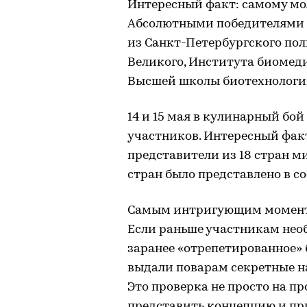
Интересный факт: самому мол
Абсолютными победителями 
из Санкт-Петербургского по
Великого, Института биомед
Высшей школы биотехнологи
14 и 15 мая в кулинарный б
участников. Интересный факт
представители из 18 стран ми
стран было представлено в с
Самым интригующим моменто
Если раньше участникам необ
заранее «отрепетированное» 
выдали поварам секретные н
Это проверка не просто на пр
представить концепцию и пр