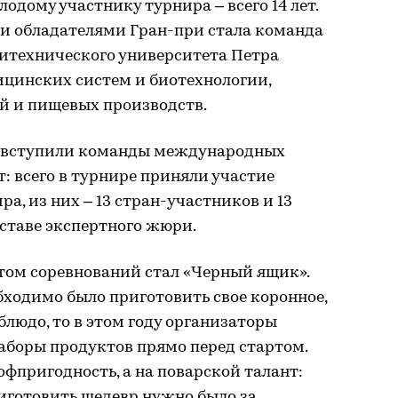
одому участнику турнира – всего 14 лет.
и обладателями Гран-при стала команда
литехнического университета Петра
ицинских систем и биотехнологии,
й и пищевых производств.
ой вступили команды международных
: всего в турнире приняли участие
ра, из них – 13 стран-участников и 13
оставе экспертного жюри.
м соревнований стал «Черный ящик».
ходимо было приготовить свое коронное,
блюдо, то в этом году организаторы
аборы продуктов прямо перед стартом.
офпригодность, а на поварской талант:
иготовить шедевр нужно было за