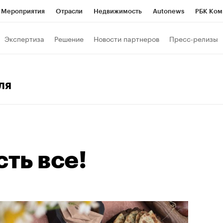
Мероприятия
Отрасли
Недвижимость
Autonews
РБК Ком
 РБК
РБК Образование
РБК Курсы
РБК Life
Тренды
Виз
Экспертиза
Решение
Новости партнеров
Пресс-релизы
ь
Крипто
РБК Бизнес-среда
Дискуссионный клуб
Исследо
б
Конференции СПб
Спецпроекты
Проверка контрагентов
ля
сы
Рынок наличной валюты
сть все!