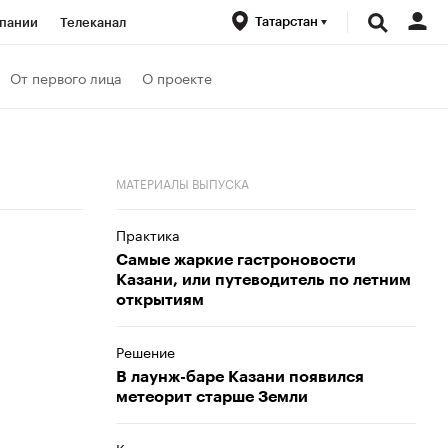
Татарстан
пании
Телеканал
ионеры
От первого лица
О проекте
вания
Кредитные рейтинги
Политика
Экономика
МАТЕРИАЛЫ ВЫПУСКА
Практика
Самые жаркие гастроновости
Казани, или путеводитель по летним
открытиям
Решение
В лаунж-баре Казани появился
метеорит старше Земли