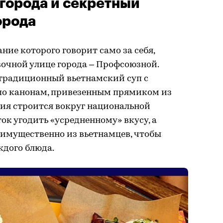
 города и секретный
орода
ние которого говорит само за себя,
вочной улице города – Профсоюзной.
: традиционный вьетнамский суп с
 по канонам, привезенным прямиком из
ния строится вокруг национальной
ок угодить «усредненному» вкусу, а
еимущественно из вьетнамцев, чтобы
ждого блюда.