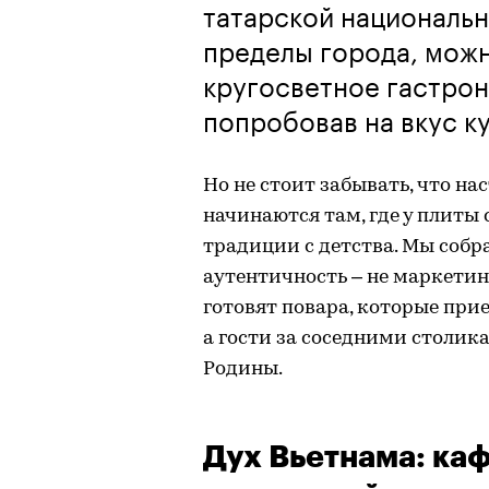
татарской национально
пределы города, мож
кругосветное гастро
попробовав на вкус к
Но не стоит забывать, что н
начинаются там, где у плиты
традиции с детства. Мы собр
аутентичность – не маркетинг
готовят повара, которые прие
а гости за соседними столика
Родины.
Дух Вьетнама: ка