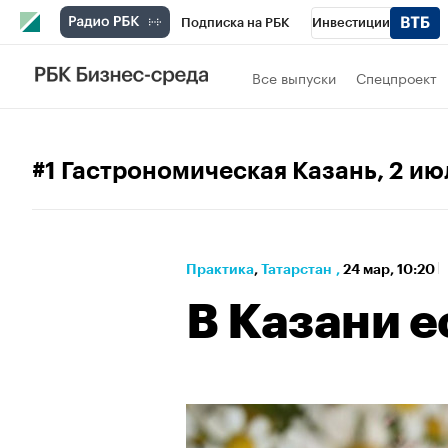
Подписка на РБК
Инвестиции
РБК Вино
Спорт
Школа управления
Все выпуски
Спецпроект
Национальные проекты
Город
Стил
Франшизы
Газета
Спецпроекты СП
#1 Гастрономическая Казань
, 2 ию
Бизнес
Технологии и медиа
Финан
Практика
⁠,
Татарстан
,
24 мар, 10:20
В Казани е