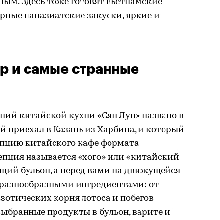
ным. Здесь тоже готовят вьетнамские
рные паназиатские закуски, яркие и
р и самые странные
ний китайской кухни «Сян Лун» названо в
ый приехал в Казань из Харбина, и который
епцию китайского кафе формата
епция называется «хого» или «китайский
щий бульон, а перед вами на движущейся
 разнообразными ингредиентами: от
зотических корня лотоса и побегов
выбранные продукты в бульон, варите и