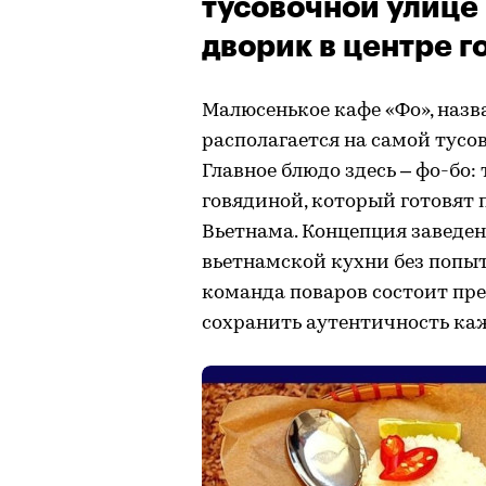
тусовочной улице
дворик в центре г
Малюсенькое кафе «Фо», назва
располагается на самой тусо
Главное блюдо здесь – фо-бо
говядиной, который готовят
Вьетнама. Концепция заведе
вьетнамской кухни без попыт
команда поваров состоит пр
сохранить аутентичность ка