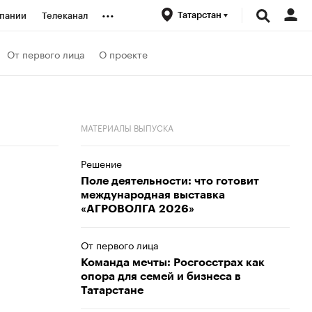
...
Татарстан
пании
Телеканал
ионеры
От первого лица
О проекте
вания
МАТЕРИАЛЫ ВЫПУСКА
личной валюты
Решение
Поле деятельности: что готовит
международная выставка
«АГРОВОЛГА 2026»
От первого лица
Команда мечты: Росгосстрах как
опора для семей и бизнеса в
Татарстане