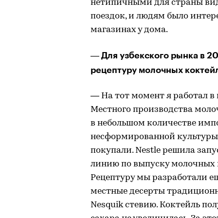
нетипичными для страны вид
поездок, и людям было интер
магазинах у дома.
Для узбекского рынка в 2
—
рецептуру молочных коктейл
— На тот момент я работал в 
Местного производства молоч
в небольшом количестве импо
несформированной культуры 
покупали. Nestle решила зап
линию по выпуску молочных к
Рецептуру мы разработали ещ
местные десерты традиционно
Nesquik стевию. Коктейль по