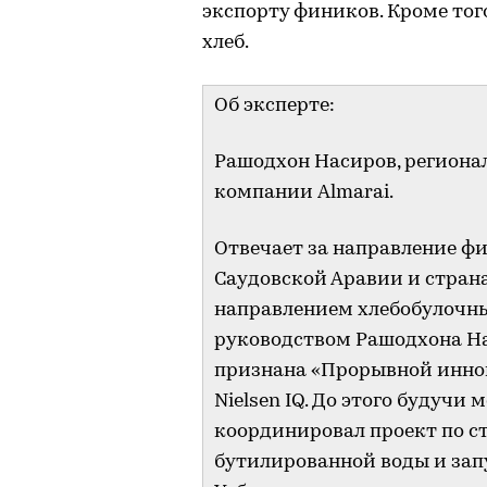
экспорту фиников. Кроме тог
хлеб.
Об эксперте:
Рашодхон Насиров, региона
компании Almarai.
Отвечает за направление ф
Саудовской Аравии и страна
направлением хлебобулочны
руководством Рашодхона На
признана «Прорывной иннова
Nielsen IQ. До этого будучи
координировал проект по ст
бутилированной воды и зап