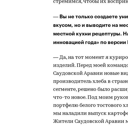
стремимся, чтобы их воспри
Вы не только создаете ун
—
вкусом, но и выводите на м
местной кухни рецептуры. Н
инновацией года» по версии 
— Да, на тот момент я курир
изделий. Перед моей командо
Саудовской Аравии новые вид
производитель хлеба в стран
сегменте, решено было расш
что-то новое. Под моим руко
портфелю белого тостового хл
мы наладили выпуск картофел
Жители Саудовской Аравии м