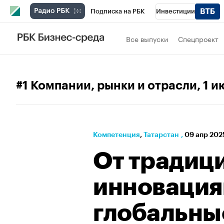
Подписка на РБК
Инвестиции
РБК Вино
Спорт
Школа управления
Все выпуски
Спецпроект
Национальные проекты
Город
Стил
Кредитные рейтинги
Франшизы
Га
#1 Компании, рынки и отрасли
, 1 
Проверка контрагентов
Политика
Э
Компетенция
⁠,
Татарстан
,
09 апр 2025
От традици
инновация
глобальны