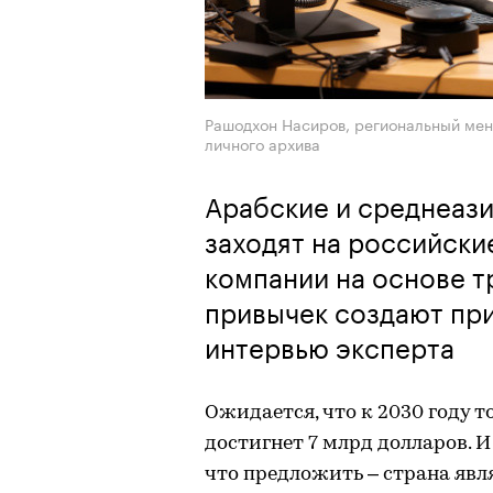
Рашодхон Насиров, региональный мен
личного архива
Арабские и среднеази
заходят на российские
компании на основе 
привычек создают пр
интервью эксперта
Ожидается, что к 2030 году 
достигнет 7 млрд долларов. 
что предложить – страна явл