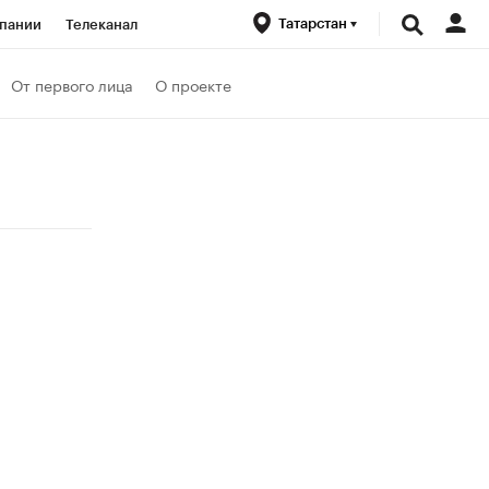
Татарстан
пании
Телеканал
ионеры
От первого лица
О проекте
вания
Кредитные рейтинги
Политика
Экономика