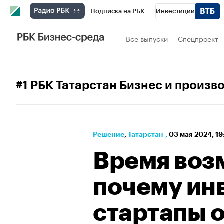
Подписка на РБК
Инвестиции
РБК Вино
Спорт
Школа управления
Все выпуски
Спецпроект
Национальные проекты
Город
Стил
Франшизы
Газета
Спецпроекты СП
#1 РБК Татарстан Бизнес и произв
Бизнес
Технологии и медиа
Финан
Решение
⁠,
Татарстан
,
03 мая 2024, 19
Время воз
почему ин
стартапы 