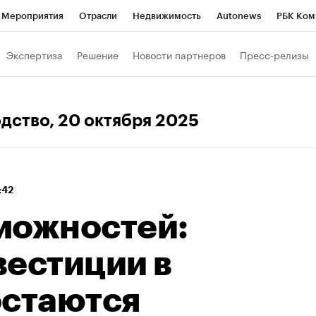
Мероприятия
Отрасли
Недвижимость
Autonews
РБК Ком
 РБК
РБК Образование
РБК Курсы
РБК Life
Тренды
Виз
Экспертиза
Решение
Новости партнеров
Пресс-релизы
ь
Крипто
РБК Бизнес-среда
Дискуссионный клуб
Исследо
б
Конференции СПб
Спецпроекты
Проверка контрагентов
одство
, 20 октября 2025
сы
Рынок наличной валюты
:42
можностей:
вестиции в
остаются