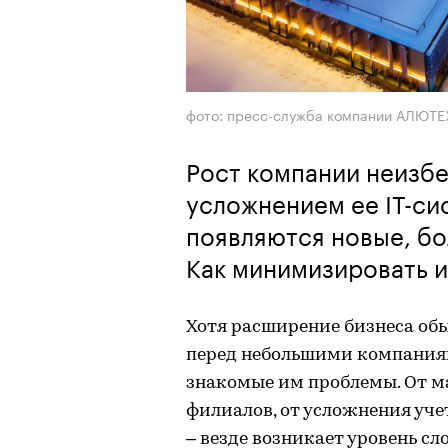
фото: пресс-служба компании АЛЮТЕ
Рост компании неизб
усложнением ее IT-си
появляются новые, бо
Как минимизировать и
Хотя расширение бизнеса обы
перед небольшими компаниями
знакомые им проблемы. От м
филиалов, от усложнения уч
– везде возникает уровень с