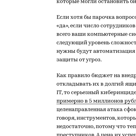
которые могли остановить би
Если хотя бы парочка вопрос
«да», если число сотрудников
всего ваши компьютерные си
следующий уровень сложност
нужны будут автоматизация р
защиты от угроз.
Как правило бюджет на внедр
откладывать их в долгий ящик
IT, то серьезный киберинцид
примерно в 5 миллионов руб
целенаправленная атака сфок
говоря, инструментов, котор
недостаточно, потому что теп
преступников. А цена их успе