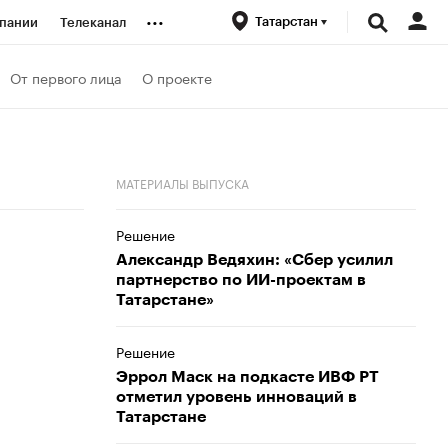
...
Татарстан
пании
Телеканал
ионеры
От первого лица
О проекте
вания
МАТЕРИАЛЫ ВЫПУСКА
личной валюты
Решение
Александр Ведяхин: «Сбер усилил
партнерство по ИИ-проектам в
Татарстане»
Решение
Эррол Маск на подкасте ИВФ РТ
отметил уровень инноваций в
Татарстане