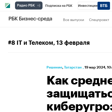
Подписка на РБК
Инвестиции
РБК Вино
Спорт
Школа управления
Все выпуски
Спецпроект
Национальные проекты
Город
Стил
Кредитные рейтинги
Франшизы
Га
#8 IT и Телеком
, 13 февраля
Проверка контрагентов
Политика
Э
Решение
⁠,
Татарстан
,
19 мар 2024, 10
Как средн
защищатьс
киберугро