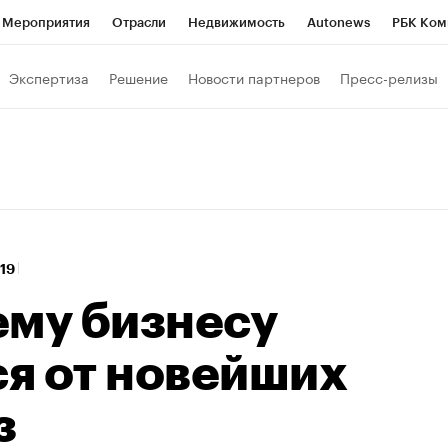
Мероприятия
Отрасли
Недвижимость
Autonews
РБК Ком
 РБК
РБК Образование
РБК Курсы
РБК Life
Тренды
Виз
Экспертиза
Решение
Новости партнеров
Пресс-релизы
ь
Крипто
РБК Бизнес-среда
Дискуссионный клуб
Исследо
зета
Спецпроекты СПб
Конференции СПб
Спецпроекты
кономика
Бизнес
Технологии и медиа
Финансы
Рынок на
:19
ему бизнесу
я от новейших
з