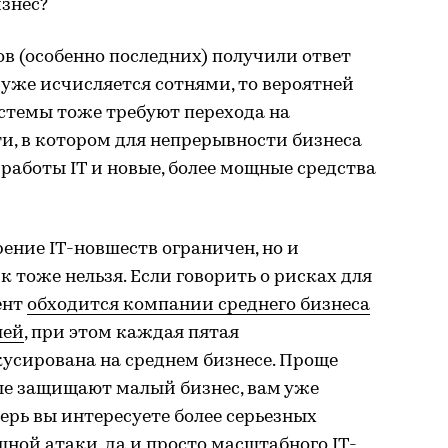
знес?
ов (особенно последних) получили ответ
 уже исчисляется сотнями, то вероятней
стемы тоже требуют перехода на
и, в котором для непрерывности бизнеса
аботы IT и новые, более мощные средства
ение IT-новшеств ограничен, но и
 тоже нельзя. Если говорить о рисках для
ент
обходится компании среднего бизнеса
лей
, при этом каждая пятая
усирована на среднем бизнесе. Проще
ые защищают малый бизнес, вам уже
ерь вы интересуете более серьезных
шной атаки, да и просто масштабного IT-