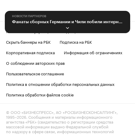
НОВОСТИ ПАРТНЕРОВ
Фанаты сборных Германии и Чили побили интернет-рекорд матча #Pormex
Контактная информация
Редакция
Скрыть баннеры на РБК
Подписка на РБК
Корпоративная подписка
Информация об ограничениях
О соблюдении авторских прав
Пользовательское соглашение
Политика в отношении обработки персональных данных
Политика обработки файлов cookie
© ООО «БИЗНЕСПРЕСС», АО «РОСБИЗНЕСКОНСАЛТИНГ»,
1995–2026
. Сообщения и материалы информационного
агентства «РБК» (свидетельство о регистрации средства
массовой информации выдано Федеральной службой
по надзору в сфере связи, информационных технологий