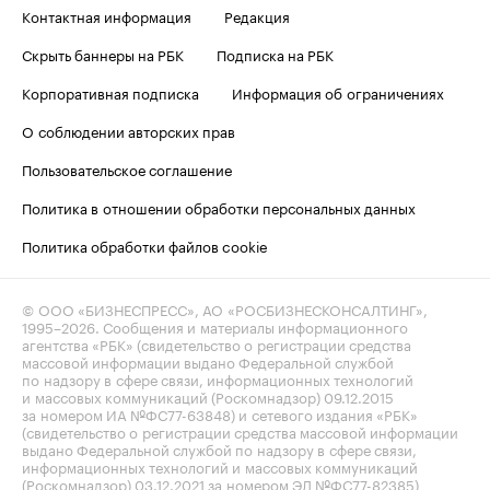
Контактная информация
Редакция
Скрыть баннеры на РБК
Подписка на РБК
Корпоративная подписка
Информация об ограничениях
О соблюдении авторских прав
Пользовательское соглашение
Политика в отношении обработки персональных данных
Политика обработки файлов cookie
© ООО «БИЗНЕСПРЕСС», АО «РОСБИЗНЕСКОНСАЛТИНГ»,
1995–2026
. Сообщения и материалы информационного
агентства «РБК» (свидетельство о регистрации средства
массовой информации выдано Федеральной службой
по надзору в сфере связи, информационных технологий
и массовых коммуникаций (Роскомнадзор) 09.12.2015
за номером ИА №ФС77-63848) и сетевого издания «РБК»
(свидетельство о регистрации средства массовой информации
выдано Федеральной службой по надзору в сфере связи,
информационных технологий и массовых коммуникаций
(Роскомнадзор) 03.12.2021 за номером ЭЛ №ФС77-82385)