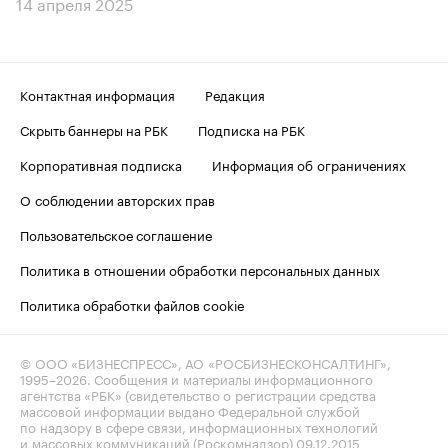
14 апреля 2025
Контактная информация
Редакция
Скрыть баннеры на РБК
Подписка на РБК
Корпоративная подписка
Информация об ограничениях
О соблюдении авторских прав
Пользовательское соглашение
Политика в отношении обработки персональных данных
Политика обработки файлов cookie
© ООО «БИЗНЕСПРЕСС», АО «РОСБИЗНЕСКОНСАЛТИНГ»,
1995–2026
. Сообщения и материалы информационного
агентства «РБК» (свидетельство о регистрации средства
массовой информации выдано Федеральной службой
по надзору в сфере связи, информационных технологий
и массовых коммуникаций (Роскомнадзор) 09.12.2015