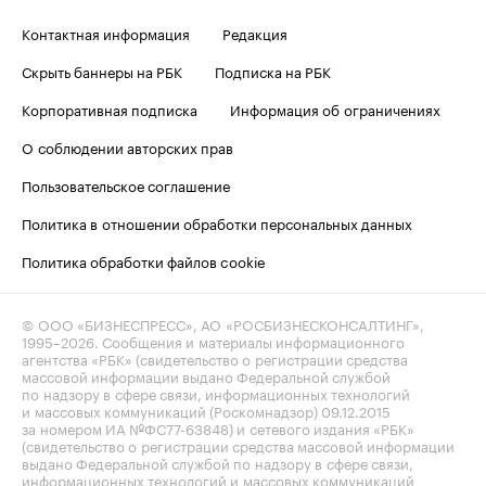
Контактная информация
Редакция
Скрыть баннеры на РБК
Подписка на РБК
Корпоративная подписка
Информация об ограничениях
О соблюдении авторских прав
Пользовательское соглашение
Политика в отношении обработки персональных данных
Политика обработки файлов cookie
© ООО «БИЗНЕСПРЕСС», АО «РОСБИЗНЕСКОНСАЛТИНГ»,
1995–2026
. Сообщения и материалы информационного
агентства «РБК» (свидетельство о регистрации средства
массовой информации выдано Федеральной службой
по надзору в сфере связи, информационных технологий
и массовых коммуникаций (Роскомнадзор) 09.12.2015
за номером ИА №ФС77-63848) и сетевого издания «РБК»
(свидетельство о регистрации средства массовой информации
выдано Федеральной службой по надзору в сфере связи,
информационных технологий и массовых коммуникаций