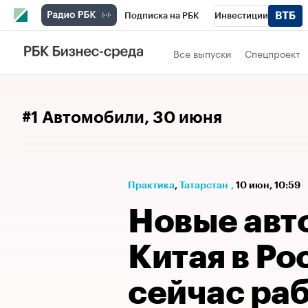
Подписка на РБК
Инвестиции
РБК Вино
Спорт
Школа управления
Все выпуски
Спецпроект
Национальные проекты
Город
Стил
Франшизы
Газета
Спецпроекты СП
#1 Автомобили
, 30 июня
Бизнес
Технологии и медиа
Финан
Практика
⁠,
Татарстан
,
10 июн, 10:59
Новые авт
Китая в Ро
сейчас ра