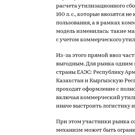
расчета утилизационного сб
160 л. с., которые ввозятся н
пользования, а в рамках ком
модель изменилась: такие м
с учетом коммерческого утил
Из-за этого прямой ввоз час
выгодным. Для рынка одним 
страны ЕАЭС: Республику Арм
Казахстан и Кыргызскую Рес
проходят оформление с полн
включая коммерческий утили
иначе выстроить логистику 
При этом участники рынка о
механизм может быть ограни