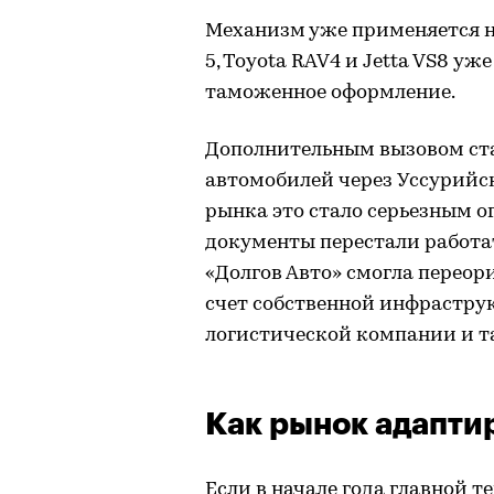
Механизм уже применяется н
5, Toyota RAV4 и Jetta VS8 у
таможенное оформление.
Дополнительным вызовом ста
автомобилей через Уссурийс
рынка это стало серьезным 
документы перестали работат
«Долгов Авто» смогла переор
счет собственной инфрастру
логистической компании и т
Как рынок адапти
Если в начале года главной т