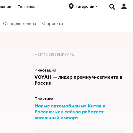
Татарстан
пании
Телеканал
ионеры
От первого лица
О проекте
вания
Кредитные рейтинги
Политика
Экономика
МАТЕРИАЛЫ ВЫПУСКА
Инновации
VOYAH — лидер премиум-сегмента в
России
Практика
Новые автомобили из Китая в
Россию: как сейчас работает
легальный импорт