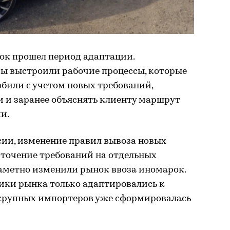
ок прошел период адаптации.
ы выстроили рабочие процессы, которые
били с учетом новых требований,
и и заранее объяснять клиенту маршрут
и.
сии, изменение правил вывоза новых
сточение требований на отдельных
метно изменили рынок ввоза иномарок.
ники рынка только адаптировались к
у крупных импортеров уже сформировалась