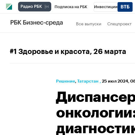
Подписка на РБК
Инвестиции
РБК Вино
Спорт
Школа управления
Все выпуски
Спецпроект
Национальные проекты
Город
Стил
Кредитные рейтинги
Франшизы
Га
#1 Здоровье и красота
, 26 марта
Проверка контрагентов
Политика
Э
Решение
⁠,
Татарстан
,
25 июл 2024, 0
Диспансер
онкологии
диагности