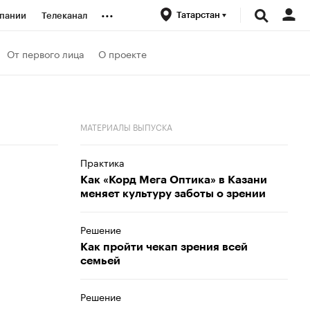
...
Татарстан
пании
Телеканал
ионеры
От первого лица
О проекте
вания
МАТЕРИАЛЫ ВЫПУСКА
личной валюты
Практика
Как «Корд Мега Оптика» в Казани
меняет культуру заботы о зрении
Решение
Как пройти чекап зрения всей
семьей
Решение