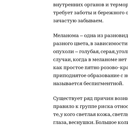
внутренних органов и терморе
требует заботы и бережного о
зачастую забываем.
Меланома – одна из разнови
разного цвета, в зависимости
опухоли – голубая, серая, уго
случаи, когда в меланоме не
как простое пятно розово-кр
приподнятое образование с 
называется беспигментной.
Существует ряд причин возн
правило к группе риска отно
те, у кого светлая кожа, све
глаза, веснушки. Большое кол