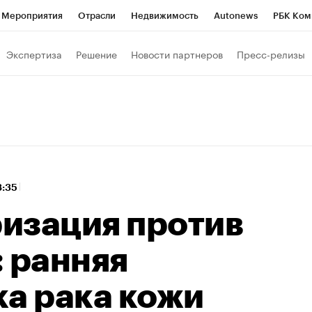
Мероприятия
Отрасли
Недвижимость
Autonews
РБК Ком
 РБК
РБК Образование
РБК Курсы
РБК Life
Тренды
Виз
Экспертиза
Решение
Новости партнеров
Пресс-релизы
ь
Крипто
РБК Бизнес-среда
Дискуссионный клуб
Исследо
зета
Спецпроекты СПб
Конференции СПб
Спецпроекты
кономика
Бизнес
Технологии и медиа
Финансы
Рынок на
8:35
изация против
: ранняя
ка рака кожи