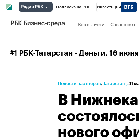
Подписка на РБК
Инвестиции
РБК Вино
Спорт
Школа управления
Все выпуски
Спецпроект
Национальные проекты
Город
Стил
Кредитные рейтинги
Франшизы
Га
#1 РБК-Татарстан - Деньги
, 16 июн
Проверка контрагентов
Политика
Э
Новости партнеров
⁠,
Татарстан
,
31 м
В Нижнека
состоялос
нового оф