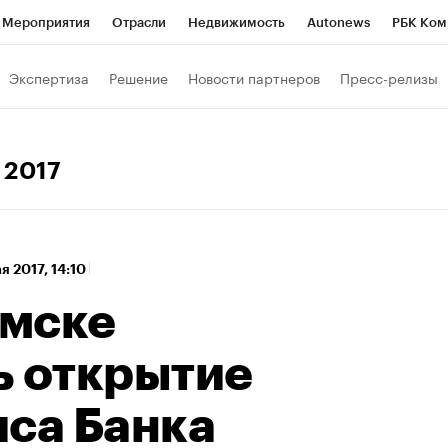
Мероприятия
Отрасли
Недвижимость
Autonews
РБК Ком
 РБК
РБК Образование
РБК Курсы
РБК Life
Тренды
Виз
Экспертиза
Решение
Новости партнеров
Пресс-релизы
ь
Крипто
РБК Бизнес-среда
Дискуссионный клуб
Исследо
зета
Спецпроекты СПб
Конференции СПб
Спецпроекты
я 2017
кономика
Бизнес
Технологии и медиа
Финансы
Рынок на
ая 2017, 14:10
мске
ь открытие
иса Банка