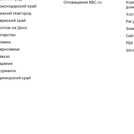
Оповещения RBC.ru
Кор
раснодарский край
дом
ижний Новгород
Хос
ермский край
Рег
остов-на-Дону
Зна
атарстан
Сайт
юмень
РБК
ерноземье
Шко
авказ
арелия
урманск
риморский край