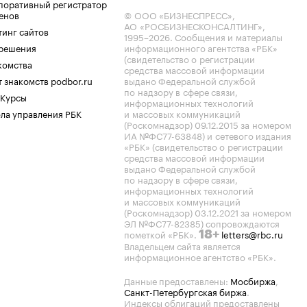
поративный регистратор
енов
© ООО «БИЗНЕСПРЕСС»,
АО «РОСБИЗНЕСКОНСАЛТИНГ»,
тинг сайтов
1995–2026
. Сообщения и материалы
.решения
информационного агентства «РБК»
(свидетельство о регистрации
комства
средства массовой информации
 знакомств podbor.ru
выдано Федеральной службой
по надзору в сфере связи,
 Курсы
информационных технологий
ла управления РБК
и массовых коммуникаций
(Роскомнадзор) 09.12.2015 за номером
ИА №ФС77-63848) и сетевого издания
«РБК» (свидетельство о регистрации
средства массовой информации
выдано Федеральной службой
по надзору в сфере связи,
информационных технологий
и массовых коммуникаций
(Роскомнадзор) 03.12.2021 за номером
ЭЛ №ФС77-82385) сопровождаются
пометкой «РБК».
letters@rbc.ru
18+
Владельцем сайта является
информационное агентство «РБК».
Данные предоставлены:
Мосбиржа
,
Санкт-Петербургская биржа
.
Индексы облигаций предоставлены