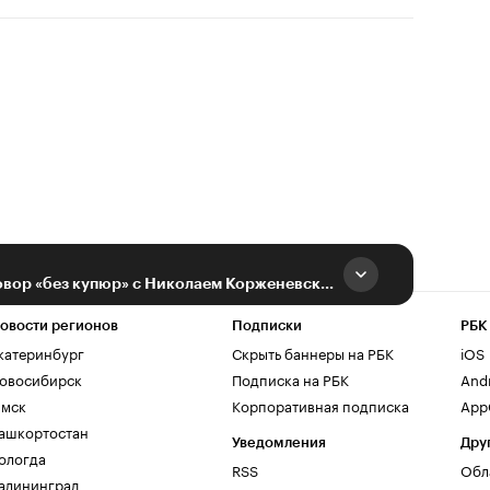
БКС Премьер приглашает на разговор «без купюр» с Николаем Корженевским
овости регионов
Подписки
РБК
катеринбург
Скрыть баннеры на РБК
iOS
овосибирск
Подписка на РБК
And
мск
Корпоративная подписка
AppG
ашкортостан
Уведомления
Дру
ологда
RSS
Обл
алининград