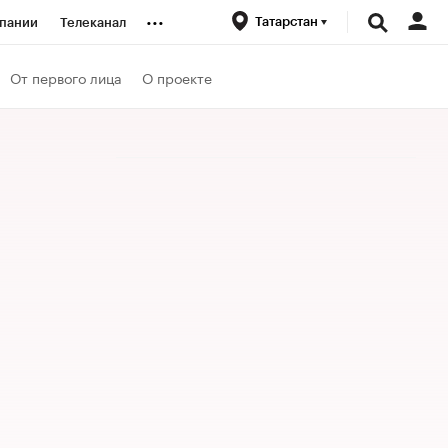
...
Татарстан
пании
Телеканал
ионеры
От первого лица
О проекте
вания
личной валюты