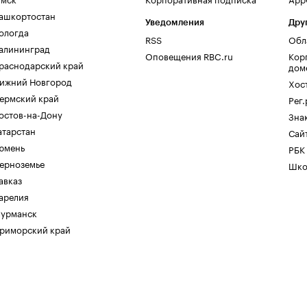
ашкортостан
Уведомления
Дру
ологда
RSS
Обл
алининград
Оповещения RBC.ru
Кор
раснодарский край
дом
ижний Новгород
Хос
ермский край
Рег
остов-на-Дону
Зна
атарстан
Сайт
юмень
РБК
ерноземье
Шко
авказ
арелия
урманск
риморский край