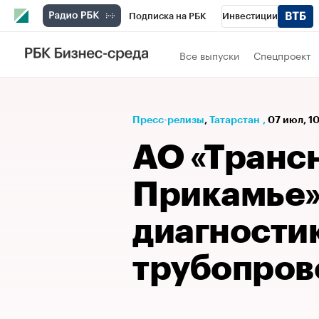
Подписка на РБК
Инвестиции
РБК Вино
Спорт
Школа управления
Все выпуски
Спецпроект
Национальные проекты
Город
Стил
Кредитные рейтинги
Франшизы
Га
Пресс-релизы
⁠,
Татарстан
,
07 июл, 1
Проверка контрагентов
Политика
Э
АО «Транс
Прикамье»
диагностик
трубопров