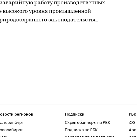
езаварийную работу производственных
ие высокого уровня промышленной
природоохранного законодательства.
овости регионов
Подписки
РБК
катеринбург
Скрыть баннеры на РБК
iOS
овосибирск
Подписка на РБК
And
мск
Корпоративная подписка
AppG