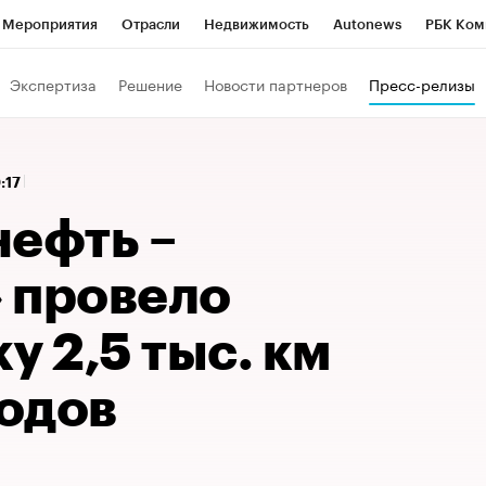
Мероприятия
Отрасли
Недвижимость
Autonews
РБК Ком
 РБК
РБК Образование
РБК Курсы
РБК Life
Тренды
Виз
Экспертиза
Решение
Новости партнеров
Пресс-релизы
ь
Крипто
РБК Бизнес-среда
Дискуссионный клуб
Исследо
зета
Спецпроекты СПб
Конференции СПб
Спецпроекты
0:17
кономика
Бизнес
Технологии и медиа
Финансы
Рынок на
нефть –
 провело
у 2,5 тыс. км
одов