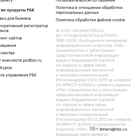
Политика в отношении обработки
гие продукты РБК
персональных данных
ако для бизнеса
Политика обработки файлов cookie
поративный регистратор
енов
© ООО «БИЗНЕСПРЕСС»,
АО «РОСБИЗНЕСКОНСАЛТИНГ»,
тинг сайтов
1995–2026
. Сообщения и материалы
.решения
информационного агентства «РБК»
(свидетельство о регистрации
комства
средства массовой информации
 знакомств podbor.ru
выдано Федеральной службой
по надзору в сфере связи,
 Курсы
информационных технологий
ла управления РБК
и массовых коммуникаций
(Роскомнадзор) 09.12.2015 за номером
ИА №ФС77-63848) и сетевого издания
«РБК» (свидетельство о регистрации
средства массовой информации
выдано Федеральной службой
по надзору в сфере связи,
информационных технологий
и массовых коммуникаций
(Роскомнадзор) 03.12.2021 за номером
ЭЛ №ФС77-82385) сопровождаются
пометкой «РБК».
letters@rbc.ru
18+
Владельцем сайта является