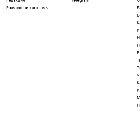
Размещение рекламы
Б
В
К
К
Н
П
Р
Т
Т
Ч
К
К
М
П