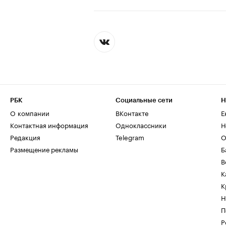
РБК
Социальные сети
Н
О компании
ВКонтакте
Е
Контактная информация
Одноклассники
Н
Редакция
Telegram
О
Размещение рекламы
Б
В
К
К
Н
П
Р