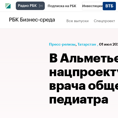
Подписка на РБК
Инвестиции
РБК Вино
Спорт
Школа управления
Все выпуски
Спецпроект
Национальные проекты
Город
Стил
Кредитные рейтинги
Франшизы
Га
Пресс-релизы
⁠,
Татарстан
,
01 июл 20
Проверка контрагентов
Политика
Э
В Альметь
нацпроект
врача общ
педиатра