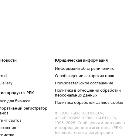
 Новости
Юридическая информация
Информация об ограничениях
roid
О соблюдении авторских прав
allery
Пользовательское соглашение
Политика в отношении обработки
гие продукты РБК
персональных данных
ако для бизнеса
Политика обработки файлов cookie
поративный регистратор
енов
© ООО «БИЗНЕСПРЕСС»,
АО «РОСБИЗНЕСКОНСАЛТИНГ»,
тинг сайтов
1995–2026
. Сообщения и материалы
.решения
информационного агентства «РБК»
(свидетельство о регистрации
комства