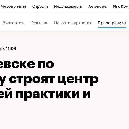
Мероприятия
Отрасли
Недвижимость
Autonews
РБК Ком
 РБК
РБК Образование
РБК Курсы
РБК Life
Тренды
Виз
Экспертиза
Решение
Новости партнеров
Пресс-релизы
ь
Крипто
РБК Бизнес-среда
Дискуссионный клуб
Исследо
зета
Спецпроекты СПб
Конференции СПб
Спецпроекты
25, 11:09
кономика
Бизнес
Технологии и медиа
Финансы
Рынок на
евске по
у строят центр
ей практики и