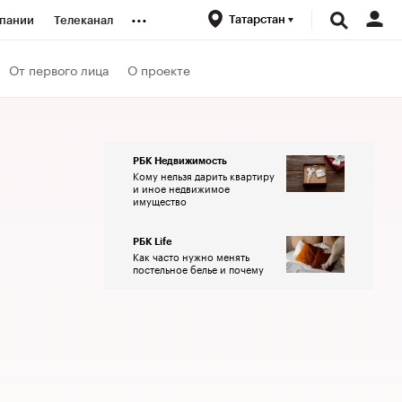
...
Татарстан
пании
Телеканал
ионеры
От первого лица
О проекте
вания
РБК Недвижимость
Кому нельзя дарить квартиру
личной валюты
и иное недвижимое
имущество
РБК Life
Как часто нужно менять
постельное белье и почему