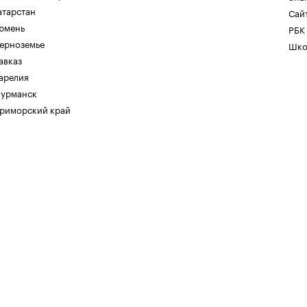
атарстан
Сайт
юмень
РБК
ерноземье
Шко
авказ
арелия
урманск
риморский край