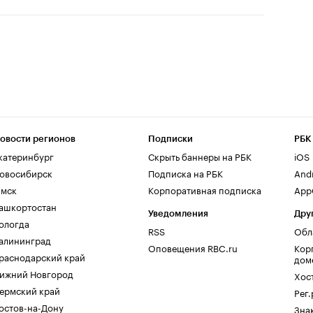
овости регионов
Подписки
РБК
катеринбург
Скрыть баннеры на РБК
iOS
овосибирск
Подписка на РБК
And
мск
Корпоративная подписка
AppG
ашкортостан
Уведомления
Дру
ологда
RSS
Обл
алининград
Оповещения RBC.ru
Кор
раснодарский край
дом
ижний Новгород
Хос
ермский край
Рег
остов-на-Дону
Зна