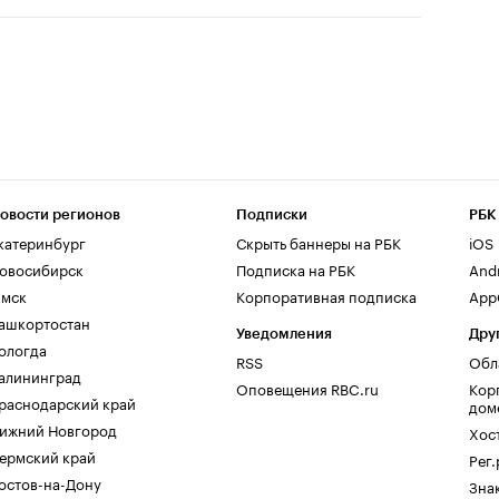
овости регионов
Подписки
РБК
катеринбург
Скрыть баннеры на РБК
iOS
овосибирск
Подписка на РБК
And
мск
Корпоративная подписка
AppG
ашкортостан
Уведомления
Дру
ологда
RSS
Обл
алининград
Оповещения RBC.ru
Кор
раснодарский край
дом
ижний Новгород
Хос
ермский край
Рег
остов-на-Дону
Зна