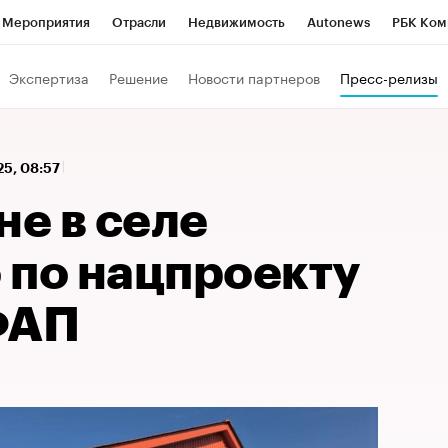
Мероприятия
Отрасли
Недвижимость
Autonews
РБК Ком
 РБК
РБК Образование
РБК Курсы
РБК Life
Тренды
Виз
Экспертиза
Решение
Новости партнеров
Пресс-релизы
ь
Крипто
РБК Бизнес-среда
Дискуссионный клуб
Исследо
зета
Спецпроекты СПб
Конференции СПб
Спецпроекты
25, 08:57
кономика
Бизнес
Технологии и медиа
Финансы
Рынок на
не в селе
 по нацпроекту
ФАП