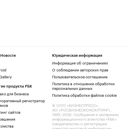
 Новости
Юридическая информация
Информация об ограничениях
roid
О соблюдении авторских прав
allery
Пользовательское соглашение
Политика в отношении обработки
гие продукты РБК
персональных данных
ако для бизнеса
Политика обработки файлов cookie
поративный регистратор
енов
© ООО «БИЗНЕСПРЕСС»,
АО «РОСБИЗНЕСКОНСАЛТИНГ»,
тинг сайтов
1995–2026
. Сообщения и материалы
.решения
информационного агентства «РБК»
(свидетельство о регистрации
комства
средства массовой информации