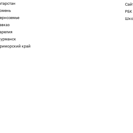
атарстан
Сайт
юмень
РБК
ерноземье
Шко
авказ
арелия
урманск
риморский край