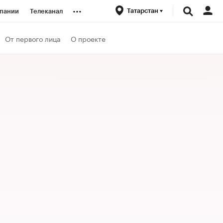
...
Татарстан
пании
Телеканал
ионеры
От первого лица
О проекте
вания
личной валюты