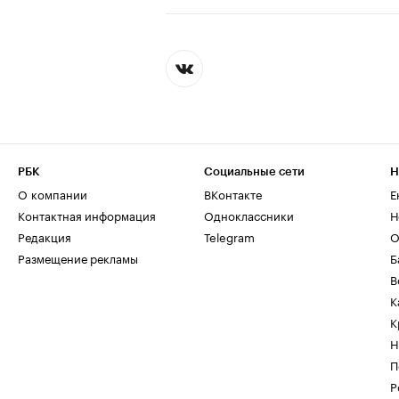
РБК
Социальные сети
Н
О компании
ВКонтакте
Е
Контактная информация
Одноклассники
Н
Редакция
Telegram
О
Размещение рекламы
Б
В
К
К
Н
П
Р