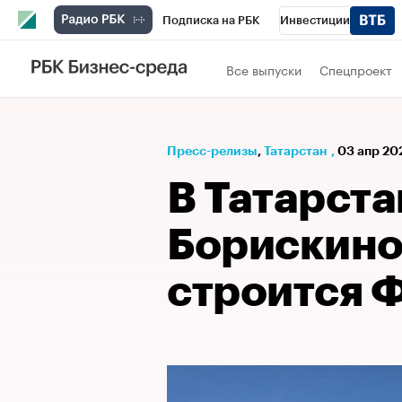
Подписка на РБК
Инвестиции
РБК Вино
Спорт
Школа управления
Все выпуски
Спецпроект
Национальные проекты
Город
Стил
Кредитные рейтинги
Франшизы
Га
Пресс-релизы
⁠,
Татарстан
,
03 апр 20
Проверка контрагентов
Политика
Э
В Татарста
Борискино
строится 