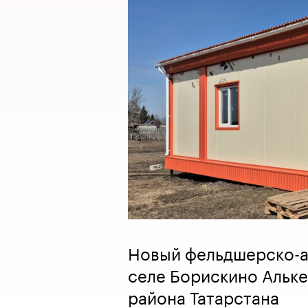
Новый фельдшерско-а
селе Борискино Альк
района Татарстана