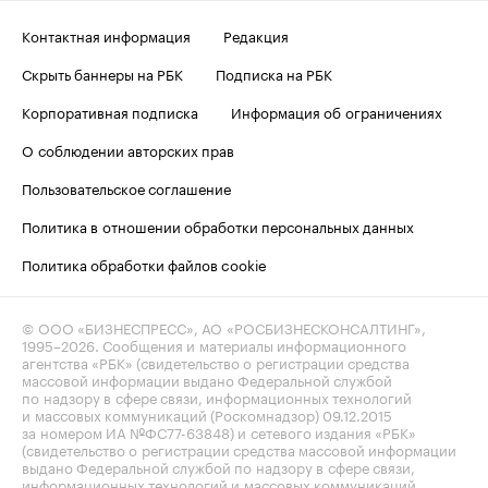
Контактная информация
Редакция
Скрыть баннеры на РБК
Подписка на РБК
Корпоративная подписка
Информация об ограничениях
О соблюдении авторских прав
Пользовательское соглашение
Политика в отношении обработки персональных данных
Политика обработки файлов cookie
© ООО «БИЗНЕСПРЕСС», АО «РОСБИЗНЕСКОНСАЛТИНГ»,
1995–2026
. Сообщения и материалы информационного
агентства «РБК» (свидетельство о регистрации средства
массовой информации выдано Федеральной службой
по надзору в сфере связи, информационных технологий
и массовых коммуникаций (Роскомнадзор) 09.12.2015
за номером ИА №ФС77-63848) и сетевого издания «РБК»
(свидетельство о регистрации средства массовой информации
выдано Федеральной службой по надзору в сфере связи,
информационных технологий и массовых коммуникаций