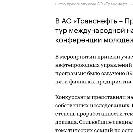
Фото пресс-службы АО «Транснефть 
В АО «Транснефть – П
тур международной н
конференции молодеж
В мероприятии приняли учас
нефтепроводных управлений 
программы было озвучено 89
пяти филиалах предприятия 
Конкурсанты представили на
собственных исследованиях. 
степень проработанности тем
доклада. Сильнейшие специа
тематических секций по осн