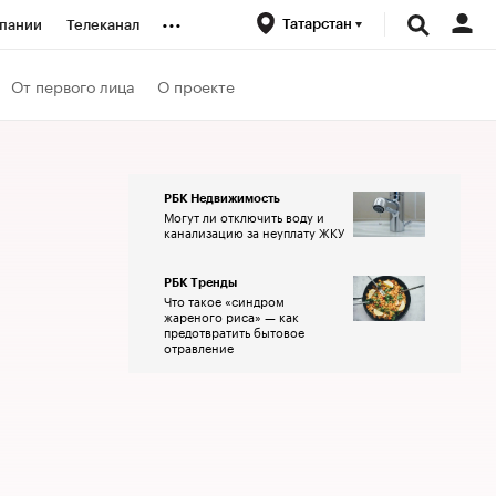
...
Татарстан
пании
Телеканал
ионеры
От первого лица
О проекте
вания
РБК Недвижимость
Могут ли отключить воду и
личной валюты
канализацию за неуплату ЖКУ
РБК Тренды
Что такое «синдром
жареного риса» — как
предотвратить бытовое
отравление