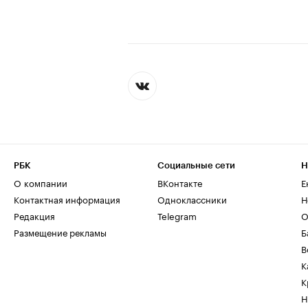
РБК
Социальные сети
Н
О компании
ВКонтакте
Е
Контактная информация
Одноклассники
Н
Редакция
Telegram
О
Размещение рекламы
Б
В
К
К
Н