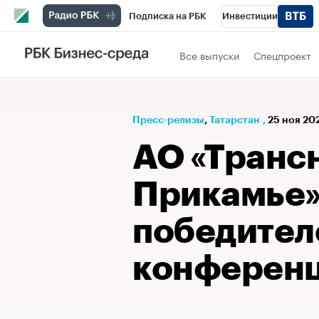
Подписка на РБК
Инвестиции
РБК Вино
Спорт
Школа управления
Все выпуски
Спецпроект
Национальные проекты
Город
Стил
Кредитные рейтинги
Франшизы
Га
Пресс-релизы
⁠,
Татарстан
,
25 ноя 202
Проверка контрагентов
Политика
Э
АО «Транс
Прикамье»
победител
конферен