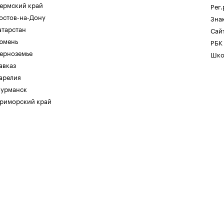
ермский край
Рег
остов-на-Дону
Зна
атарстан
Сайт
юмень
РБК
ерноземье
Шко
авказ
арелия
урманск
риморский край