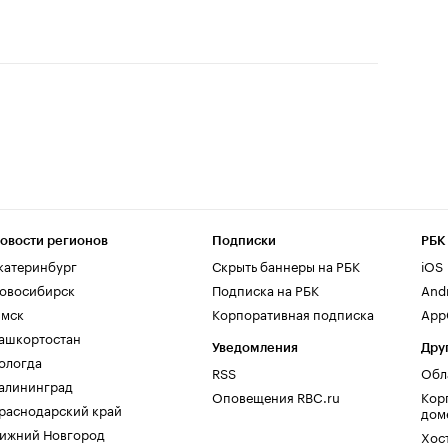
овости регионов
Подписки
РБК
катеринбург
Скрыть баннеры на РБК
iOS
овосибирск
Подписка на РБК
And
мск
Корпоративная подписка
AppG
ашкортостан
Уведомления
Дру
ологда
RSS
Обл
алининград
Оповещения RBC.ru
Кор
раснодарский край
дом
ижний Новгород
Хос