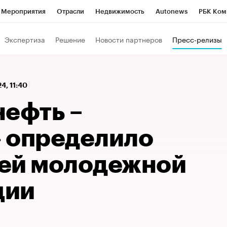
Мероприятия
Отрасли
Недвижимость
Autonews
РБК Ком
 РБК
РБК Образование
РБК Курсы
РБК Life
Тренды
Виз
Экспертиза
Решение
Новости партнеров
Пресс-релизы
ь
Крипто
РБК Бизнес-среда
Дискуссионный клуб
Исследо
зета
Спецпроекты СПб
Конференции СПб
Спецпроекты
4, 11:40
кономика
Бизнес
Технологии и медиа
Финансы
Рынок на
нефть –
 определило
ей молодежной
ции