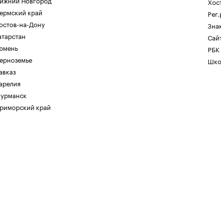
ижний Новгород
Хос
ермский край
Рег
остов-на-Дону
Зна
атарстан
Сайт
юмень
РБК
ерноземье
Шко
авказ
арелия
урманск
риморский край