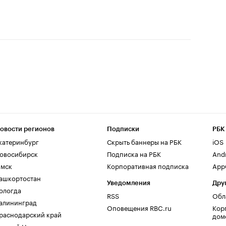
овости регионов
Подписки
РБК
катеринбург
Скрыть баннеры на РБК
iOS
овосибирск
Подписка на РБК
And
мск
Корпоративная подписка
AppG
ашкортостан
Уведомления
Дру
ологда
RSS
Обл
алининград
Оповещения RBC.ru
Кор
раснодарский край
дом