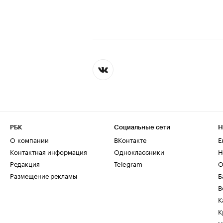
РБК
Социальные сети
Н
О компании
ВКонтакте
Е
Контактная информация
Одноклассники
Н
Редакция
Telegram
О
Размещение рекламы
Б
В
К
К