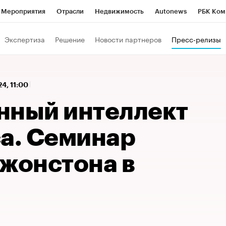
Мероприятия
Отрасли
Недвижимость
Autonews
РБК Ком
 РБК
РБК Образование
РБК Курсы
РБК Life
Тренды
Виз
Экспертиза
Решение
Новости партнеров
Пресс-релизы
ь
Крипто
РБК Бизнес-среда
Дискуссионный клуб
Исследо
зета
Спецпроекты СПб
Конференции СПб
Спецпроекты
24, 11:00
кономика
Бизнес
Технологии и медиа
Финансы
Рынок на
нный интеллект
са. Семинар
Джонстона в