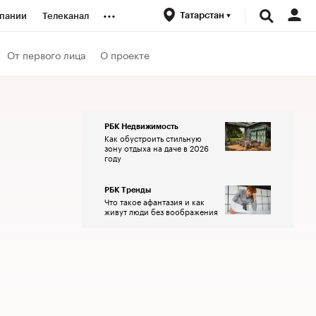
...
Татарстан
пании
Телеканал
ионеры
От первого лица
О проекте
вания
РБК Недвижимость
Как обустроить стильную
личной валюты
зону отдыха на даче в 2026
году
РБК Тренды
Что такое афантазия и как
живут люди без воображения