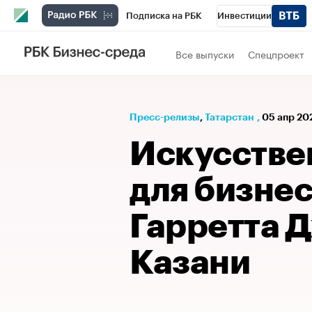
Подписка на РБК
Инвестиции
РБК Вино
Спорт
Школа управления
Все выпуски
Спецпроект
Национальные проекты
Город
Стил
Кредитные рейтинги
Франшизы
Га
Пресс-релизы
⁠,
Татарстан
,
05 апр 20
Проверка контрагентов
Политика
Э
Искусстве
для бизне
Гарретта 
Казани