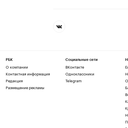
РБК
Социальные сети
Н
О компании
ВКонтакте
Е
Контактная информация
Одноклассники
Н
Редакция
Telegram
О
Размещение рекламы
Б
В
К
К
Н
П