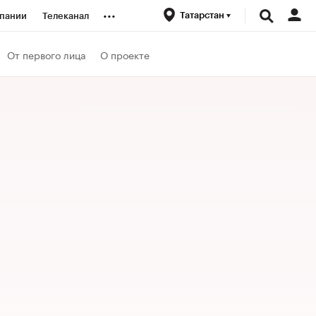
...
Татарстан
пании
Телеканал
ионеры
От первого лица
О проекте
вания
личной валюты