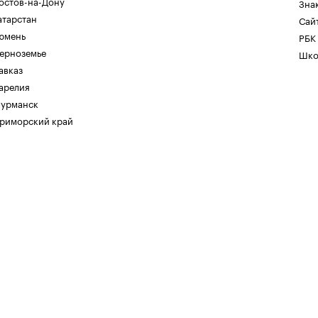
остов-на-Дону
Зна
атарстан
Сайт
юмень
РБК
ерноземье
Шко
авказ
арелия
урманск
риморский край