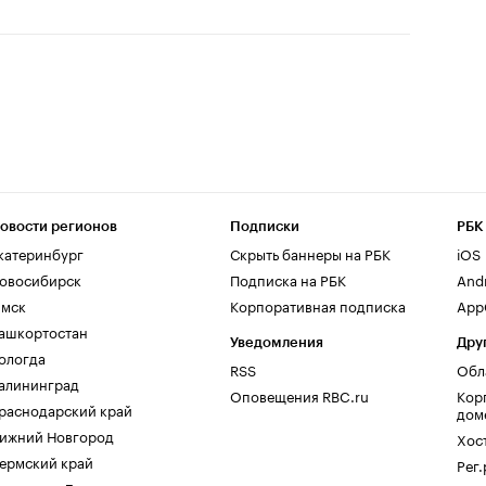
овости регионов
Подписки
РБК
катеринбург
Скрыть баннеры на РБК
iOS
овосибирск
Подписка на РБК
And
мск
Корпоративная подписка
AppG
ашкортостан
Уведомления
Дру
ологда
RSS
Обл
алининград
Оповещения RBC.ru
Кор
раснодарский край
дом
ижний Новгород
Хос
ермский край
Рег