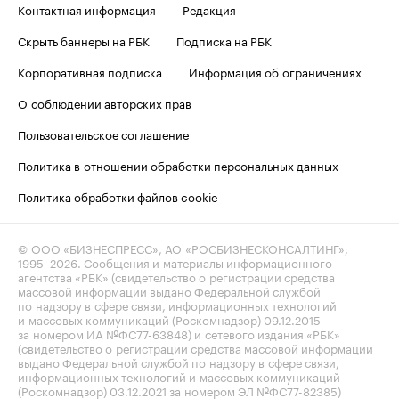
Контактная информация
Редакция
Скрыть баннеры на РБК
Подписка на РБК
Корпоративная подписка
Информация об ограничениях
О соблюдении авторских прав
Пользовательское соглашение
Политика в отношении обработки персональных данных
Политика обработки файлов cookie
© ООО «БИЗНЕСПРЕСС», АО «РОСБИЗНЕСКОНСАЛТИНГ»,
1995–2026
. Сообщения и материалы информационного
агентства «РБК» (свидетельство о регистрации средства
массовой информации выдано Федеральной службой
по надзору в сфере связи, информационных технологий
и массовых коммуникаций (Роскомнадзор) 09.12.2015
за номером ИА №ФС77-63848) и сетевого издания «РБК»
(свидетельство о регистрации средства массовой информации
выдано Федеральной службой по надзору в сфере связи,
информационных технологий и массовых коммуникаций
(Роскомнадзор) 03.12.2021 за номером ЭЛ №ФС77-82385)