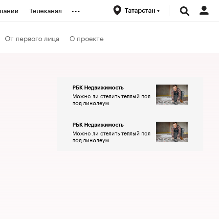
...
Татарстан
пании
Телеканал
ионеры
От первого лица
О проекте
вания
РБК Недвижимость
Можно ли стелить теплый пол
личной валюты
под линолеум
РБК Недвижимость
Можно ли стелить теплый пол
под линолеум