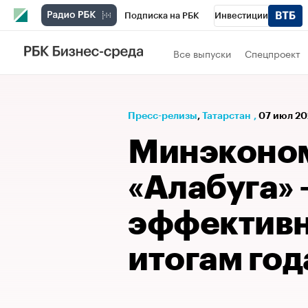
Подписка на РБК
Инвестиции
РБК Вино
Спорт
Школа управления
Все выпуски
Спецпроект
Национальные проекты
Город
Стил
Кредитные рейтинги
Франшизы
Га
Пресс-релизы
⁠,
Татарстан
,
07 июл 20
Проверка контрагентов
Политика
Э
Минэконом
«Алабуга» 
эффективн
итогам год