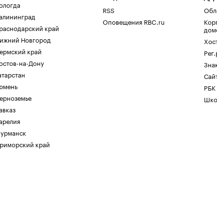
ологда
RSS
Обл
алининград
Оповещения RBC.ru
Кор
раснодарский край
дом
ижний Новгород
Хос
ермский край
Рег
остов-на-Дону
Зна
атарстан
Сайт
юмень
РБК
ерноземье
Шко
авказ
арелия
урманск
риморский край