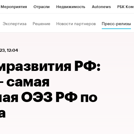
Мероприятия
Отрасли
Недвижимость
Autonews
РБК Ком
 РБК
РБК Образование
РБК Курсы
РБК Life
Тренды
Виз
Экспертиза
Решение
Новости партнеров
Пресс-релизы
ь
Крипто
РБК Бизнес-среда
Дискуссионный клуб
Исследо
зета
Спецпроекты СПб
Конференции СПб
Спецпроекты
23, 12:04
кономика
Бизнес
Технологии и медиа
Финансы
Рынок на
развития РФ:
– самая
ая ОЭЗ РФ по
а