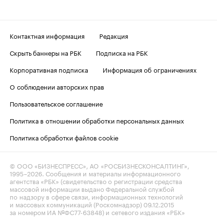
Контактная информация
Редакция
Скрыть баннеры на РБК
Подписка на РБК
Корпоративная подписка
Информация об ограничениях
О соблюдении авторских прав
Пользовательское соглашение
Политика в отношении обработки персональных данных
Политика обработки файлов cookie
© ООО «БИЗНЕСПРЕСС», АО «РОСБИЗНЕСКОНСАЛТИНГ»,
1995–2026
. Сообщения и материалы информационного
агентства «РБК» (свидетельство о регистрации средства
массовой информации выдано Федеральной службой
по надзору в сфере связи, информационных технологий
и массовых коммуникаций (Роскомнадзор) 09.12.2015
за номером ИА №ФС77-63848) и сетевого издания «РБК»