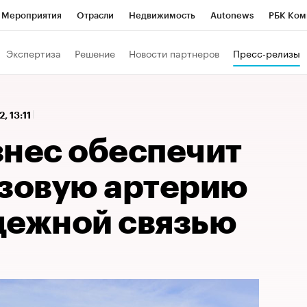
Мероприятия
Отрасли
Недвижимость
Autonews
РБК Ком
 РБК
РБК Образование
РБК Курсы
РБК Life
Тренды
Виз
Экспертиза
Решение
Новости партнеров
Пресс-релизы
ь
Крипто
РБК Бизнес-среда
Дискуссионный клуб
Исследо
зета
Спецпроекты СПб
Конференции СПб
Спецпроекты
2, 13:11
кономика
Бизнес
Технологии и медиа
Финансы
Рынок на
знес обеспечит
азовую артерию
дежной связью