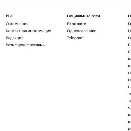
РБК
Социальные сети
Н
О компании
ВКонтакте
Е
Контактная информация
Одноклассники
Н
Редакция
Telegram
О
Размещение рекламы
Б
В
К
К
Н
П
Р
Т
Т
Ч
К
К
М