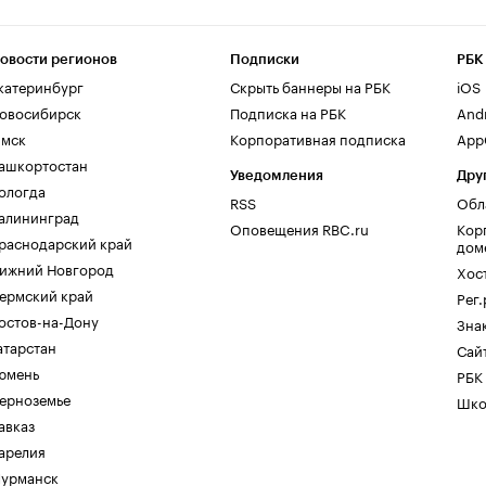
овости регионов
Подписки
РБК
катеринбург
Скрыть баннеры на РБК
iOS
овосибирск
Подписка на РБК
And
мск
Корпоративная подписка
AppG
ашкортостан
Уведомления
Дру
ологда
RSS
Обл
алининград
Оповещения RBC.ru
Кор
раснодарский край
дом
ижний Новгород
Хос
ермский край
Рег
остов-на-Дону
Зна
атарстан
Сайт
юмень
РБК
ерноземье
Шко
авказ
арелия
урманск