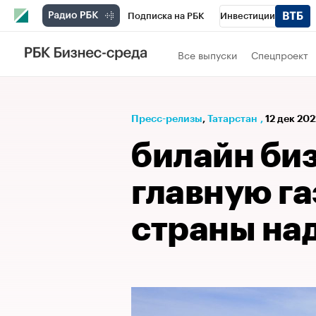
Подписка на РБК
Инвестиции
РБК Вино
Спорт
Школа управления
Все выпуски
Спецпроект
Национальные проекты
Город
Стил
Кредитные рейтинги
Франшизы
Га
Пресс-релизы
⁠,
Татарстан
,
12 дек 202
Проверка контрагентов
Политика
Э
билайн би
главную г
страны на