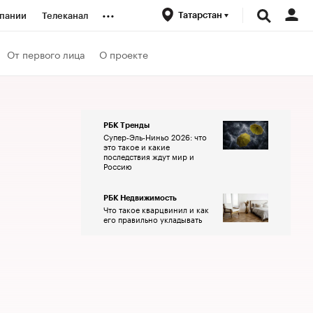
...
Татарстан
пании
Телеканал
ионеры
От первого лица
О проекте
вания
РБК Тренды
Супер-Эль-Ниньо 2026: что
личной валюты
это такое и какие
последствия ждут мир и
Россию
РБК Недвижимость
Что такое кварцвинил и как
его правильно укладывать