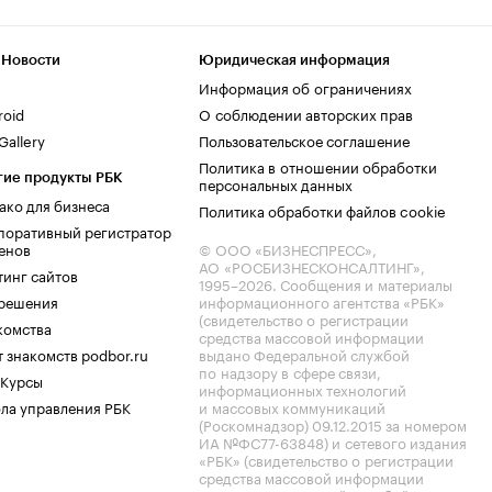
 Новости
Юридическая информация
Информация об ограничениях
roid
О соблюдении авторских прав
allery
Пользовательское соглашение
Политика в отношении обработки
гие продукты РБК
персональных данных
ако для бизнеса
Политика обработки файлов cookie
поративный регистратор
енов
© ООО «БИЗНЕСПРЕСС»,
АО «РОСБИЗНЕСКОНСАЛТИНГ»,
тинг сайтов
1995–2026
. Сообщения и материалы
.решения
информационного агентства «РБК»
(свидетельство о регистрации
комства
средства массовой информации
 знакомств podbor.ru
выдано Федеральной службой
по надзору в сфере связи,
 Курсы
информационных технологий
ла управления РБК
и массовых коммуникаций
(Роскомнадзор) 09.12.2015 за номером
ИА №ФС77-63848) и сетевого издания
«РБК» (свидетельство о регистрации
средства массовой информации