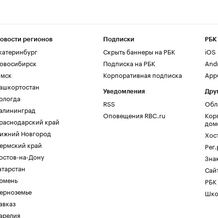
овости регионов
Подписки
РБК
катеринбург
Скрыть баннеры на РБК
iOS
овосибирск
Подписка на РБК
And
мск
Корпоративная подписка
AppG
ашкортостан
Уведомления
Дру
ологда
RSS
Обл
алининград
Оповещения RBC.ru
Кор
раснодарский край
дом
ижний Новгород
Хос
ермский край
Рег
остов-на-Дону
Зна
атарстан
Сайт
юмень
РБК
ерноземье
Шко
авказ
арелия