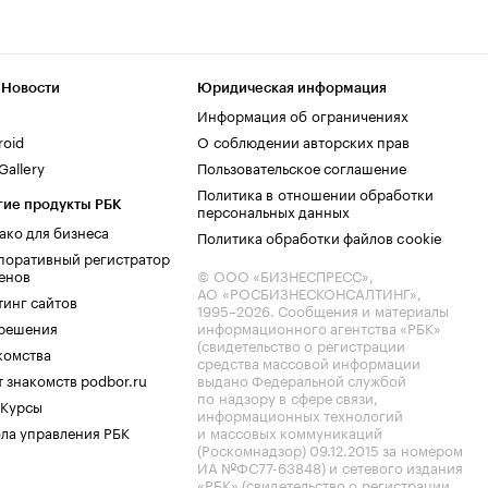
 Новости
Юридическая информация
Информация об ограничениях
roid
О соблюдении авторских прав
allery
Пользовательское соглашение
Политика в отношении обработки
гие продукты РБК
персональных данных
ако для бизнеса
Политика обработки файлов cookie
поративный регистратор
енов
© ООО «БИЗНЕСПРЕСС»,
АО «РОСБИЗНЕСКОНСАЛТИНГ»,
тинг сайтов
1995–2026
. Сообщения и материалы
.решения
информационного агентства «РБК»
(свидетельство о регистрации
комства
средства массовой информации
 знакомств podbor.ru
выдано Федеральной службой
по надзору в сфере связи,
 Курсы
информационных технологий
ла управления РБК
и массовых коммуникаций
(Роскомнадзор) 09.12.2015 за номером
ИА №ФС77-63848) и сетевого издания
«РБК» (свидетельство о регистрации