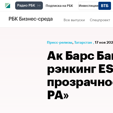
Подписка на РБК
Инвестиции
РБК Вино
Спорт
Школа управления
Все выпуски
Спецпроект
Национальные проекты
Город
Стил
Кредитные рейтинги
Франшизы
Га
Пресс-релизы
⁠,
Татарстан
,
17 ноя 202
Проверка контрагентов
Политика
Э
Ак Барс Ба
рэнкинг E
прозрачно
РА»