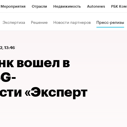
Мероприятия
Отрасли
Недвижимость
Autonews
РБК Ком
 РБК
РБК Образование
РБК Курсы
РБК Life
Тренды
Виз
Экспертиза
Решение
Новости партнеров
Пресс-релизы
ь
Крипто
РБК Бизнес-среда
Дискуссионный клуб
Исследо
зета
Спецпроекты СПб
Конференции СПб
Спецпроекты
2, 13:46
кономика
Бизнес
Технологии и медиа
Финансы
Рынок на
нк вошел в
SG-
сти «Эксперт