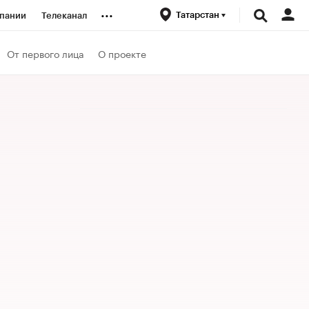
...
Татарстан
пании
Телеканал
ионеры
От первого лица
О проекте
вания
личной валюты