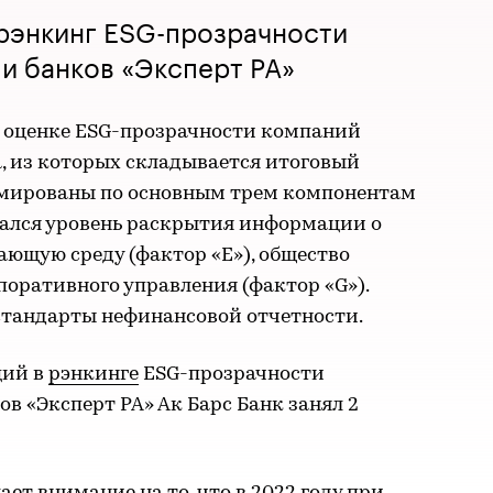
 рэнкинг ESG-прозрачности
и банков «Эксперт РА»
о оценке ESG-прозрачности компаний
а, из которых складывается итоговый
рмированы по основным трем компонентам
вался уровень раскрытия информации о
ющую среду (фактор «E»), общество
рпоративного управления (фактор «G»).
стандарты нефинансовой отчетности.
ций в
рэнкинге
ESG-прозрачности
в «Эксперт РА» Ак Барс Банк занял 2