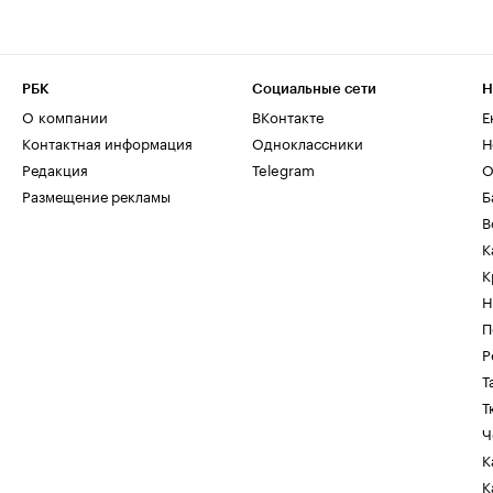
РБК
Социальные сети
Н
О компании
ВКонтакте
Е
Контактная информация
Одноклассники
Н
Редакция
Telegram
О
Размещение рекламы
Б
В
К
К
Н
П
Р
Т
Т
Ч
К
К