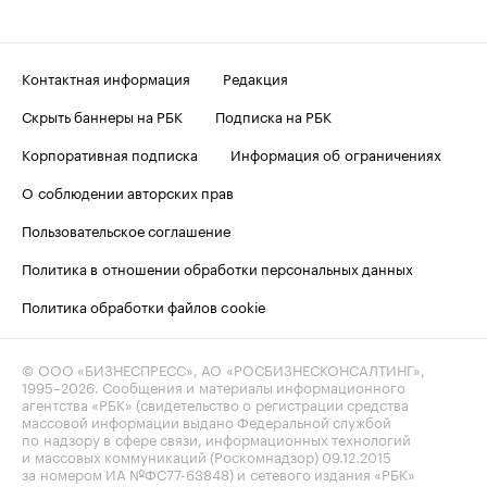
Контактная информация
Редакция
Скрыть баннеры на РБК
Подписка на РБК
Корпоративная подписка
Информация об ограничениях
О соблюдении авторских прав
Пользовательское соглашение
Политика в отношении обработки персональных данных
Политика обработки файлов cookie
© ООО «БИЗНЕСПРЕСС», АО «РОСБИЗНЕСКОНСАЛТИНГ»,
1995–2026
. Сообщения и материалы информационного
агентства «РБК» (свидетельство о регистрации средства
массовой информации выдано Федеральной службой
по надзору в сфере связи, информационных технологий
и массовых коммуникаций (Роскомнадзор) 09.12.2015
за номером ИА №ФС77-63848) и сетевого издания «РБК»