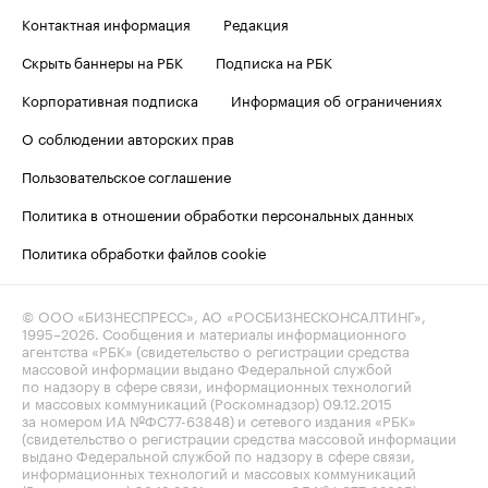
Контактная информация
Редакция
Скрыть баннеры на РБК
Подписка на РБК
Корпоративная подписка
Информация об ограничениях
О соблюдении авторских прав
Пользовательское соглашение
Политика в отношении обработки персональных данных
Политика обработки файлов cookie
© ООО «БИЗНЕСПРЕСС», АО «РОСБИЗНЕСКОНСАЛТИНГ»,
1995–2026
. Сообщения и материалы информационного
агентства «РБК» (свидетельство о регистрации средства
массовой информации выдано Федеральной службой
по надзору в сфере связи, информационных технологий
и массовых коммуникаций (Роскомнадзор) 09.12.2015
за номером ИА №ФС77-63848) и сетевого издания «РБК»
(свидетельство о регистрации средства массовой информации
выдано Федеральной службой по надзору в сфере связи,
информационных технологий и массовых коммуникаций