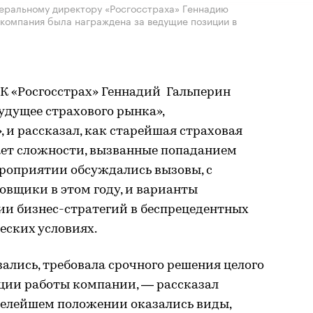
неральному директору «Росгосстраха» Геннадию
 компания была награждена за ведущие позиции в
К «Росгосстрах» Геннадий Гальперин
удущее страхового рынка»,
, и рассказал, как старейшая страховая
ет сложности, вызванные попаданием
ероприятии обсуждались вызовы, с
овщики в этом году, и варианты
и бизнес-стратегий в беспрецедентных
еских условиях.
зались, требовала срочного решения целого
ации работы компании, — рассказал
желейшем положении оказались виды,