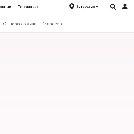
...
Татарстан
пании
Телеканал
ионеры
От первого лица
О проекте
вания
личной валюты