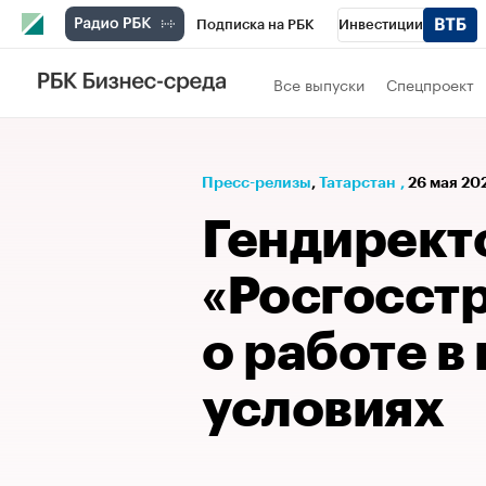
Подписка на РБК
Инвестиции
РБК Вино
Спорт
Школа управления
Все выпуски
Спецпроект
Национальные проекты
Город
Стил
Кредитные рейтинги
Франшизы
Га
Пресс-релизы
⁠,
Татарстан
,
26 мая 202
Проверка контрагентов
Политика
Э
Гендирект
«Росгосст
о работе в
условиях