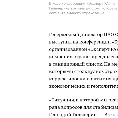
В ходе конференции «Эксперт РА» Ге
Гальперину вручили диплом, которым
сегменте личного страхования
Генеральный директор ПАО С
выступил на конференции «Б
организованной «Эксперт РА»
компания страны преодолева
в санкционный список. На м
которыми столкнулись страх
корректировки и оптимизаци
экономических и геополитич
«Ситуация, в которой мы ока
ряда вопросов для стабилиз
Геннадий Гальперин. — В тя