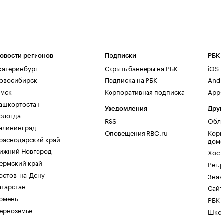
овости регионов
Подписки
РБК
катеринбург
Скрыть баннеры на РБК
iOS
овосибирск
Подписка на РБК
And
мск
Корпоративная подписка
AppG
ашкортостан
Уведомления
Дру
ологда
RSS
Обл
алининград
Оповещения RBC.ru
Кор
раснодарский край
дом
ижний Новгород
Хос
ермский край
Рег
остов-на-Дону
Зна
атарстан
Сайт
юмень
РБК
ерноземье
Шко