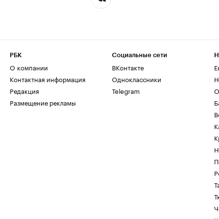
РБК
Социальные сети
Н
О компании
ВКонтакте
Е
Контактная информация
Одноклассники
Н
Редакция
Telegram
О
Размещение рекламы
Б
В
К
К
Н
П
Р
Т
Т
Ч