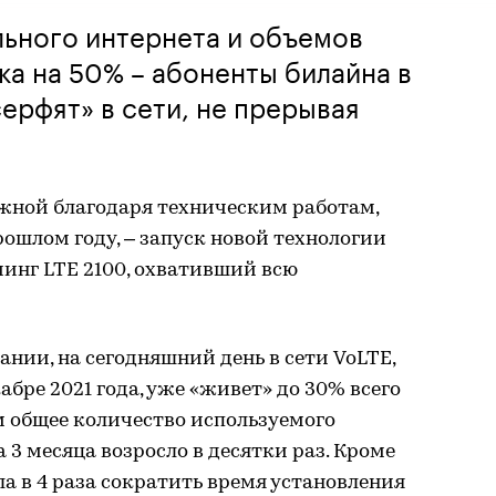
льного интернета и объемов
а на 50% – абоненты билайна в
серфят» в сети, не прерывая
жной благодаря техническим работам,
рошлом году, – запуск новой технологии
инг LTE 2100, охвативший всю
ии, на сегодняшний день в сети VoLTE,
абре 2021 года, уже «живет» до 30% всего
м общее количество используемого
а 3 месяца возросло в десятки раз. Кроме
ла в 4 раза сократить время установления