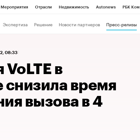
Мероприятия
Отрасли
Недвижимость
Autonews
РБК Ком
 РБК
РБК Образование
РБК Курсы
РБК Life
Тренды
Виз
Экспертиза
Решение
Новости партнеров
Пресс-релизы
ь
Крипто
РБК Бизнес-среда
Дискуссионный клуб
Исследо
зета
Спецпроекты СПб
Конференции СПб
Спецпроекты
22, 08:33
кономика
Бизнес
Технологии и медиа
Финансы
Рынок на
 VoLTE в
е снизила время
ия вызова в 4