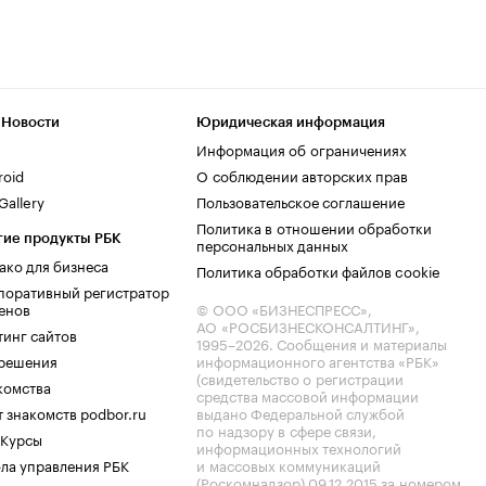
 Новости
Юридическая информация
Информация об ограничениях
roid
О соблюдении авторских прав
allery
Пользовательское соглашение
Политика в отношении обработки
гие продукты РБК
персональных данных
ако для бизнеса
Политика обработки файлов cookie
поративный регистратор
енов
© ООО «БИЗНЕСПРЕСС»,
АО «РОСБИЗНЕСКОНСАЛТИНГ»,
тинг сайтов
1995–2026
. Сообщения и материалы
.решения
информационного агентства «РБК»
(свидетельство о регистрации
комства
средства массовой информации
 знакомств podbor.ru
выдано Федеральной службой
по надзору в сфере связи,
 Курсы
информационных технологий
ла управления РБК
и массовых коммуникаций
(Роскомнадзор) 09.12.2015 за номером