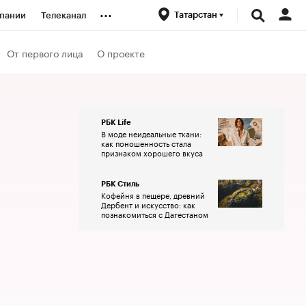
...
Татарстан
пании
Телеканал
ионеры
От первого лица
О проекте
вания
РБК Life
В моде неидеальные ткани:
личной валюты
как поношенность стала
признаком хорошего вкуса
РБК Стиль
Кофейня в пещере, древний
Дербент и искусство: как
познакомиться с Дагестаном