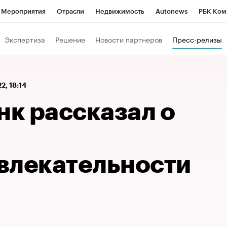
Мероприятия
Отрасли
Недвижимость
Autonews
РБК Ком
 РБК
РБК Образование
РБК Курсы
РБК Life
Тренды
Виз
Экспертиза
Решение
Новости партнеров
Пресс-релизы
ь
Крипто
РБК Бизнес-среда
Дискуссионный клуб
Исследо
зета
Спецпроекты СПб
Конференции СПб
Спецпроекты
2, 18:14
кономика
Бизнес
Технологии и медиа
Финансы
Рынок на
нк рассказал о
влекательности