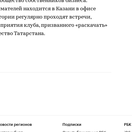
ообщество собственников бизнеса.
мателей находится в Казани в офисе
ктории регулярно проходят встречи,
приятия клуба, призванного «раскачать»
ство Татарстана.
овости регионов
Подписки
РБК
катеринбург
Скрыть баннеры на РБК
iOS