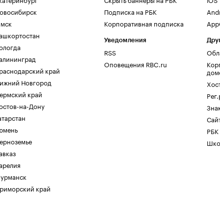
овосибирск
Подписка на РБК
And
мск
Корпоративная подписка
AppG
ашкортостан
Уведомления
Дру
ологда
RSS
Обл
алининград
Оповещения RBC.ru
Кор
раснодарский край
дом
ижний Новгород
Хос
ермский край
Рег
остов-на-Дону
Зна
атарстан
Сайт
юмень
РБК
ерноземье
Шко
авказ
арелия
урманск
риморский край