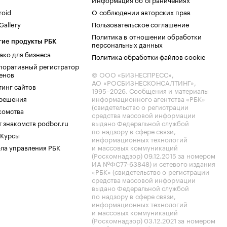
roid
О соблюдении авторских прав
allery
Пользовательское соглашение
Политика в отношении обработки
гие продукты РБК
персональных данных
ако для бизнеса
Политика обработки файлов cookie
поративный регистратор
енов
© ООО «БИЗНЕСПРЕСС»,
АО «РОСБИЗНЕСКОНСАЛТИНГ»,
тинг сайтов
1995–2026
. Сообщения и материалы
.решения
информационного агентства «РБК»
(свидетельство о регистрации
комства
средства массовой информации
 знакомств podbor.ru
выдано Федеральной службой
по надзору в сфере связи,
 Курсы
информационных технологий
ла управления РБК
и массовых коммуникаций
(Роскомнадзор) 09.12.2015 за номером
ИА №ФС77-63848) и сетевого издания
«РБК» (свидетельство о регистрации
средства массовой информации
выдано Федеральной службой
по надзору в сфере связи,
информационных технологий
и массовых коммуникаций
(Роскомнадзор) 03.12.2021 за номером