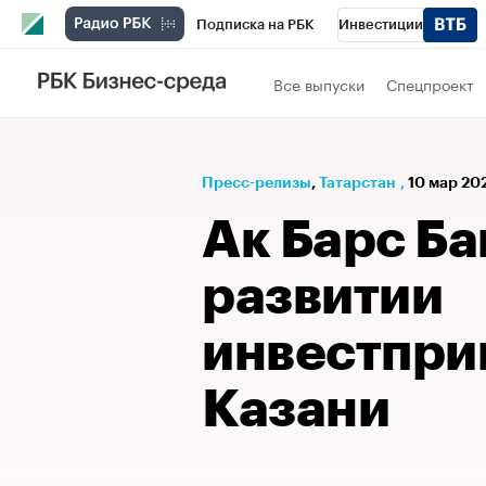
Подписка на РБК
Инвестиции
РБК Вино
Спорт
Школа управления
Все выпуски
Спецпроект
Национальные проекты
Город
Стил
Кредитные рейтинги
Франшизы
Га
Пресс-релизы
⁠,
Татарстан
,
10 мар 202
Проверка контрагентов
Политика
Э
Ак Барс Ба
развитии
инвестпри
Казани