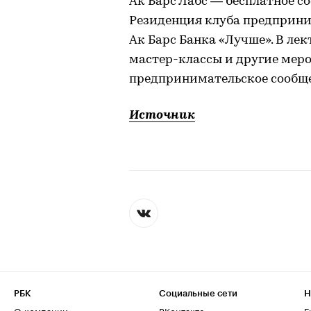
Ак Барс Лабс — бесплатное с
Резиденция клуба предприни
Ак Барс Банка «Лучше». В ле
мастер-классы и другие меро
предпринимательское сообще
Источник
РБК
Социальные сети
Н
О компании
ВКонтакте
Е