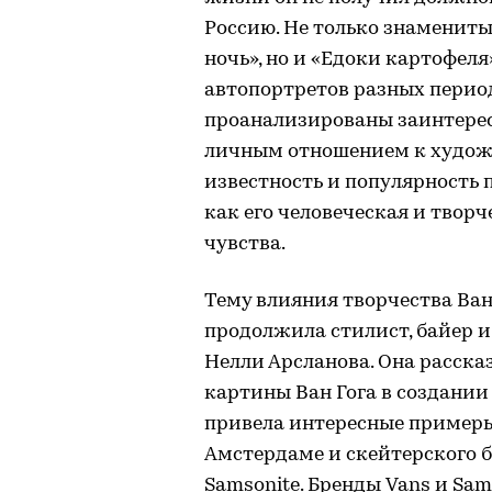
Россию. Не только знамениты
ночь», но и «Едоки картофел
автопортретов разных перио
проанализированы заинтерес
личным отношением к художн
известность и популярность п
как его человеческая и твор
чувства.
Тему влияния творчества Ван 
продолжила стилист, байер 
Нелли Арсланова. Она расска
картины Ван Гога в создании
привела интересные примеры 
Амстердаме и скейтерского б
Samsonite. Бренды Vans и Sam