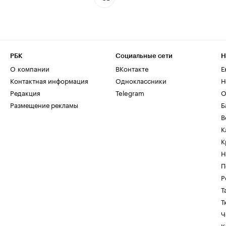
РБК
Социальные сети
Н
О компании
ВКонтакте
Е
Контактная информация
Одноклассники
Н
Редакция
Telegram
О
Размещение рекламы
Б
В
К
К
Н
П
Р
Т
Т
Ч
К