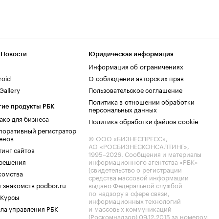
 Новости
Юридическая информация
Информация об ограничениях
roid
О соблюдении авторских прав
allery
Пользовательское соглашение
Политика в отношении обработки
гие продукты РБК
персональных данных
ако для бизнеса
Политика обработки файлов cookie
поративный регистратор
енов
© ООО «БИЗНЕСПРЕСС»,
АО «РОСБИЗНЕСКОНСАЛТИНГ»,
тинг сайтов
1995–2026
. Сообщения и материалы
.решения
информационного агентства «РБК»
(свидетельство о регистрации
комства
средства массовой информации
 знакомств podbor.ru
выдано Федеральной службой
по надзору в сфере связи,
 Курсы
информационных технологий
ла управления РБК
и массовых коммуникаций
(Роскомнадзор) 09.12.2015 за номером