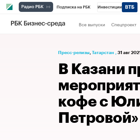
Подписка на РБК
Инвестиции
РБК Вино
Спорт
Школа управления
Все выпуски
Спецпроект
Национальные проекты
Город
Стил
Кредитные рейтинги
Франшизы
Га
Пресс-релизы
⁠,
Татарстан
,
31 авг 202
Проверка контрагентов
Политика
Э
В Казани 
мероприят
кофе с Юл
Петровой»