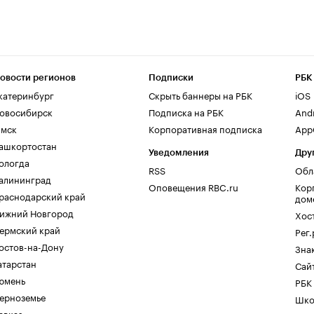
овости регионов
Подписки
РБК
катеринбург
Скрыть баннеры на РБК
iOS
овосибирск
Подписка на РБК
And
мск
Корпоративная подписка
AppG
ашкортостан
Уведомления
Дру
ологда
RSS
Обл
алининград
Оповещения RBC.ru
Кор
раснодарский край
дом
ижний Новгород
Хос
ермский край
Рег
остов-на-Дону
Зна
атарстан
Сайт
юмень
РБК
ерноземье
Шко
авказ