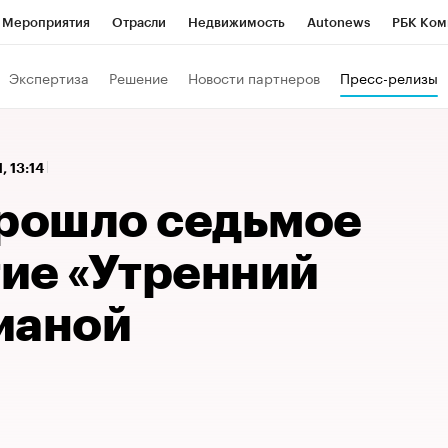
Мероприятия
Отрасли
Недвижимость
Autonews
РБК Ком
 РБК
РБК Образование
РБК Курсы
РБК Life
Тренды
Виз
Экспертиза
Решение
Новости партнеров
Пресс-релизы
ь
Крипто
РБК Бизнес-среда
Дискуссионный клуб
Исследо
зета
Спецпроекты СПб
Конференции СПб
Спецпроекты
1, 13:14
кономика
Бизнес
Технологии и медиа
Финансы
Рынок на
прошло седьмое
ие «Утренний
ианой