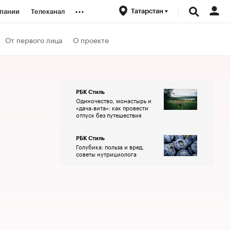
...
Татарстан
пании
Телеканал
ионеры
От первого лица
О проекте
вания
РБК Стиль
Одиночество, монастырь и
личной валюты
«дача-вита»: как провести
отпуск без путешествия
РБК Стиль
Голубика: польза и вред,
советы нутрициолога