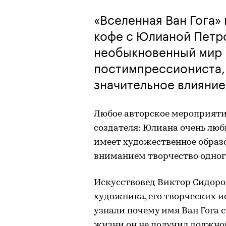
«Вселенная Ван Гога»
кофе с Юлианой Петро
необыкновенный мир 
постимпрессиониста, 
значительное влияние
Любое авторское мероприятие
создателя: Юлиана очень люб
имеет художественное образо
вниманием творчество одног
Искусствовед Виктор Сидоров
художника, его творческих и
узнали почему имя Ван Гога 
жизни он не получил должног