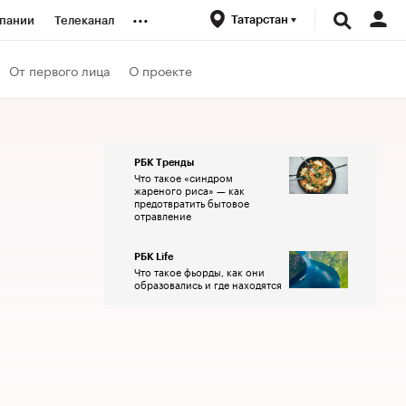
...
Татарстан
пании
Телеканал
ионеры
От первого лица
О проекте
вания
РБК Тренды
Что такое «синдром
личной валюты
жареного риса» — как
предотвратить бытовое
отравление
РБК Life
Что такое фьорды, как они
образовались и где находятся