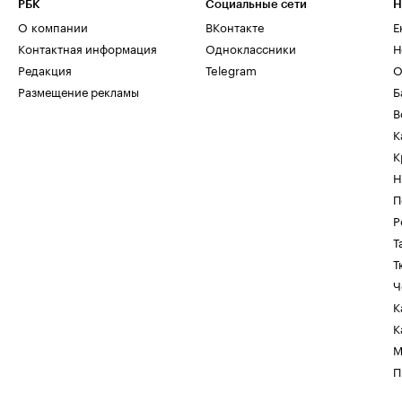
РБК
Социальные сети
Н
О компании
ВКонтакте
Е
Контактная информация
Одноклассники
Н
Редакция
Telegram
О
Размещение рекламы
Б
В
К
К
Н
П
Р
Т
Т
Ч
К
К
М
П