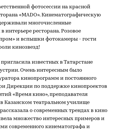
ветственной фотосессии на красной
сторана «MADO». Кинематографическую
держивали многочисленные
 интерьере ресторана. Розовое
пром» и вспышки фотокамеры - гости
роли кинозвезд!
 пригласила известных в Татарстане
дустрии. Очень интересным было
уратора кинопрограмм и постоянного
ри Дирекции по поддержке кинопроектов
тий «Время кино», преподавателя
в Казанском театральном училище
рассказала о современных трендах в кино
ривела множество интересных примеров и
ми современного кинематографа и