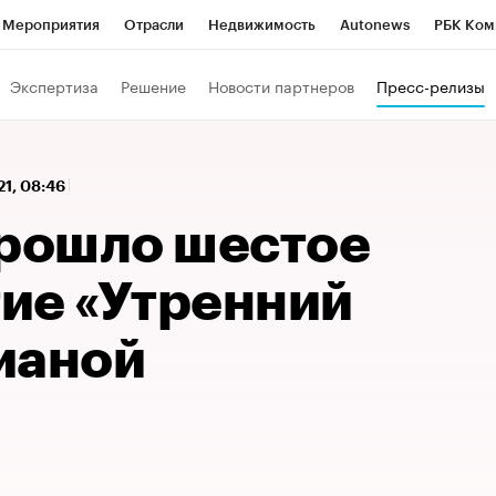
Мероприятия
Отрасли
Недвижимость
Autonews
РБК Ком
 РБК
РБК Образование
РБК Курсы
РБК Life
Тренды
Виз
Экспертиза
Решение
Новости партнеров
Пресс-релизы
ь
Крипто
РБК Бизнес-среда
Дискуссионный клуб
Исследо
зета
Спецпроекты СПб
Конференции СПб
Спецпроекты
21, 08:46
кономика
Бизнес
Технологии и медиа
Финансы
Рынок на
прошло шестое
ие «Утренний
ианой