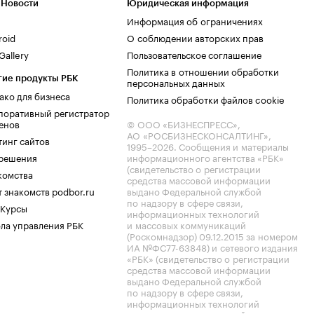
 Новости
Юридическая информация
Информация об ограничениях
roid
О соблюдении авторских прав
allery
Пользовательское соглашение
Политика в отношении обработки
гие продукты РБК
персональных данных
ако для бизнеса
Политика обработки файлов cookie
поративный регистратор
енов
© ООО «БИЗНЕСПРЕСС»,
АО «РОСБИЗНЕСКОНСАЛТИНГ»,
тинг сайтов
1995–2026
. Сообщения и материалы
.решения
информационного агентства «РБК»
(свидетельство о регистрации
комства
средства массовой информации
 знакомств podbor.ru
выдано Федеральной службой
по надзору в сфере связи,
 Курсы
информационных технологий
ла управления РБК
и массовых коммуникаций
(Роскомнадзор) 09.12.2015 за номером
ИА №ФС77-63848) и сетевого издания
«РБК» (свидетельство о регистрации
средства массовой информации
выдано Федеральной службой
по надзору в сфере связи,
информационных технологий