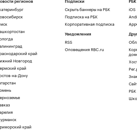
овости регионов
Подписки
РБК
катеринбург
Скрыть баннеры на РБК
iOS
овосибирск
Подписка на РБК
And
мск
Корпоративная подписка
AppG
ашкортостан
Уведомления
Дру
ологда
RSS
Обл
алининград
Оповещения RBC.ru
Кор
раснодарский край
дом
ижний Новгород
Хос
ермский край
Рег
остов-на-Дону
Зна
атарстан
Сайт
юмень
РБК
ерноземье
Шко
авказ
арелия
урманск
риморский край