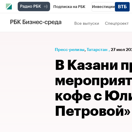
Подписка на РБК
Инвестиции
РБК Вино
Спорт
Школа управления
Все выпуски
Спецпроект
Национальные проекты
Город
Стил
Кредитные рейтинги
Франшизы
Га
Пресс-релизы
⁠,
Татарстан
,
27 июл 20
Проверка контрагентов
Политика
Э
В Казани 
мероприят
кофе с Юл
Петровой»