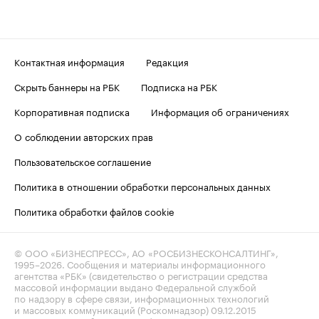
Контактная информация
Редакция
Скрыть баннеры на РБК
Подписка на РБК
Корпоративная подписка
Информация об ограничениях
О соблюдении авторских прав
Пользовательское соглашение
Политика в отношении обработки персональных данных
Политика обработки файлов cookie
© ООО «БИЗНЕСПРЕСС», АО «РОСБИЗНЕСКОНСАЛТИНГ»,
1995–2026
. Сообщения и материалы информационного
агентства «РБК» (свидетельство о регистрации средства
массовой информации выдано Федеральной службой
по надзору в сфере связи, информационных технологий
и массовых коммуникаций (Роскомнадзор) 09.12.2015