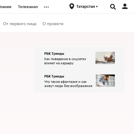
...
Татарстан
пании
Телеканал
ионеры
От первого лица
О проекте
вания
РБК Тренды
Как поведение в соцсетях
личной валюты
влияет на карьеру
РБК Тренды
Что такое афантазия и как
живут люди без воображения