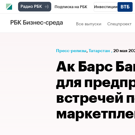
Подписка на РБК
Инвестиции
РБК Вино
Спорт
Школа управления
Все выпуски
Спецпроект
Национальные проекты
Город
Стил
Кредитные рейтинги
Франшизы
Га
Пресс-релизы
⁠,
Татарстан
,
20 мая 202
Проверка контрагентов
Политика
Э
Ак Барс Ба
для предп
встречей 
маркетпле