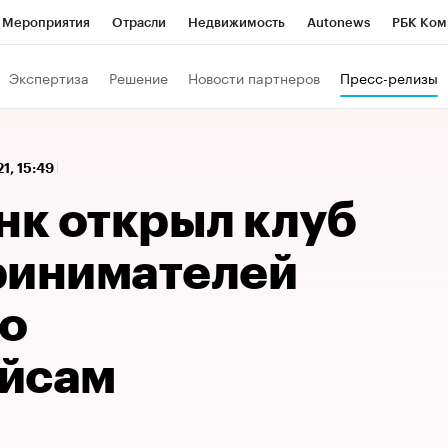
Мероприятия
Отрасли
Недвижимость
Autonews
РБК Ком
 РБК
РБК Образование
РБК Курсы
РБК Life
Тренды
Виз
Экспертиза
Решение
Новости партнеров
Пресс-релизы
ь
Крипто
РБК Бизнес-среда
Дискуссионный клуб
Исследо
зета
Спецпроекты СПб
Конференции СПб
Спецпроекты
1, 15:49
кономика
Бизнес
Технологии и медиа
Финансы
Рынок на
нк открыл клуб
ринимателей
по
йсам