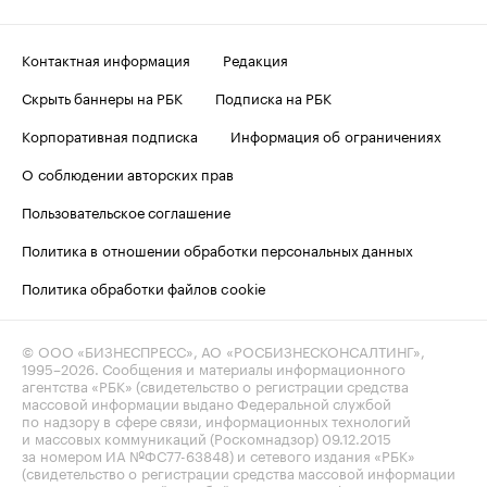
Контактная информация
Редакция
Скрыть баннеры на РБК
Подписка на РБК
Корпоративная подписка
Информация об ограничениях
О соблюдении авторских прав
Пользовательское соглашение
Политика в отношении обработки персональных данных
Политика обработки файлов cookie
© ООО «БИЗНЕСПРЕСС», АО «РОСБИЗНЕСКОНСАЛТИНГ»,
1995–2026
. Сообщения и материалы информационного
агентства «РБК» (свидетельство о регистрации средства
массовой информации выдано Федеральной службой
по надзору в сфере связи, информационных технологий
и массовых коммуникаций (Роскомнадзор) 09.12.2015
за номером ИА №ФС77-63848) и сетевого издания «РБК»
(свидетельство о регистрации средства массовой информации