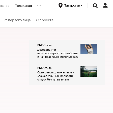
...
Татарстан
пании
Телеканал
ионеры
От первого лица
О проекте
вания
РБК Стиль
Дезодорант и
личной валюты
антиперспирант: что выбрать
и как правильно использовать
РБК Стиль
Одиночество, монастырь и
«дача-вита»: как провести
отпуск без путешествия