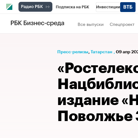
Подписка на РБК
Инвестиции
РБК Вино
Спорт
Школа управления
Все выпуски
Спецпроект
Национальные проекты
Город
Стил
Кредитные рейтинги
Франшизы
Га
Пресс-релизы
⁠,
Татарстан
,
09 апр 202
Проверка контрагентов
Политика
Э
«Ростелек
Нацбиблио
издание «
Поволжье 