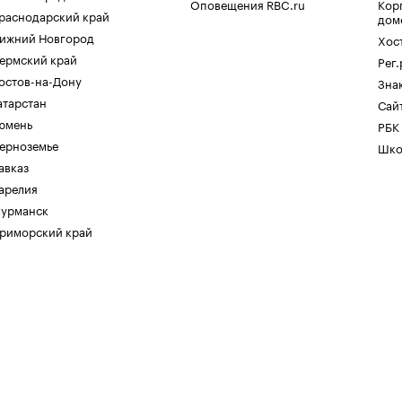
Оповещения RBC.ru
Кор
раснодарский край
дом
ижний Новгород
Хос
ермский край
Рег
остов-на-Дону
Зна
атарстан
Сайт
юмень
РБК
ерноземье
Шко
авказ
арелия
урманск
риморский край