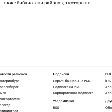
х также библиотеки районов, о которых в
овости регионов
Подписки
РБК
катеринбург
Скрыть баннеры на РБК
iOS
овосибирск
Подписка на РБК
And
мск
Корпоративная подписка
AppG
ашкортостан
Уведомления
Дру
ологда
RSS
Обл
алининград