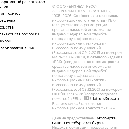
поративный регистратор
енов
© ООО «БИЗНЕСПРЕСС»,
АО «РОСБИЗНЕСКОНСАЛТИНГ»,
тинг сайтов
1995–2026
. Сообщения и материалы
.решения
информационного агентства «РБК»
(свидетельство о регистрации
комства
средства массовой информации
 знакомств podbor.ru
выдано Федеральной службой
по надзору в сфере связи,
 Курсы
информационных технологий
ла управления РБК
и массовых коммуникаций
(Роскомнадзор) 09.12.2015 за номером
ИА №ФС77-63848) и сетевого издания
«РБК» (свидетельство о регистрации
средства массовой информации
выдано Федеральной службой
по надзору в сфере связи,
информационных технологий
и массовых коммуникаций
(Роскомнадзор) 03.12.2021 за номером
ЭЛ №ФС77-82385) сопровождаются
пометкой «РБК».
letters@rbc.ru
18+
Владельцем сайта является
информационное агентство «РБК».
Данные предоставлены:
Мосбиржа
,
Санкт-Петербургская биржа
.
Индексы облигаций предоставлены