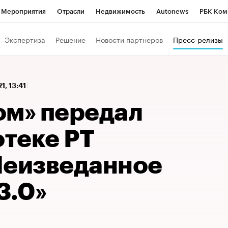
Мероприятия
Отрасли
Недвижимость
Autonews
РБК Ком
 РБК
РБК Образование
РБК Курсы
РБК Life
Тренды
Виз
Экспертиза
Решение
Новости партнеров
Пресс-релизы
ь
Крипто
РБК Бизнес-среда
Дискуссионный клуб
Исследо
зета
Спецпроекты СПб
Конференции СПб
Спецпроекты
1, 13:41
кономика
Бизнес
Технологии и медиа
Финансы
Рынок на
ом» передал
теке РТ
Неизведанное
3.0»