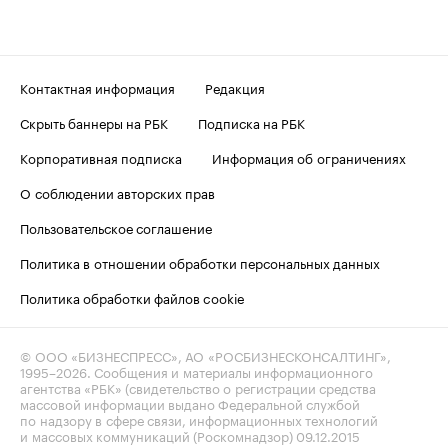
Контактная информация
Редакция
Скрыть баннеры на РБК
Подписка на РБК
Корпоративная подписка
Информация об ограничениях
О соблюдении авторских прав
Пользовательское соглашение
Политика в отношении обработки персональных данных
Политика обработки файлов cookie
© ООО «БИЗНЕСПРЕСС», АО «РОСБИЗНЕСКОНСАЛТИНГ»,
1995–2026
. Сообщения и материалы информационного
агентства «РБК» (свидетельство о регистрации средства
массовой информации выдано Федеральной службой
по надзору в сфере связи, информационных технологий
и массовых коммуникаций (Роскомнадзор) 09.12.2015