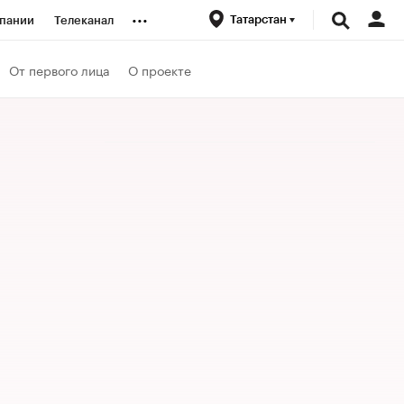
...
Татарстан
пании
Телеканал
ионеры
От первого лица
О проекте
вания
личной валюты