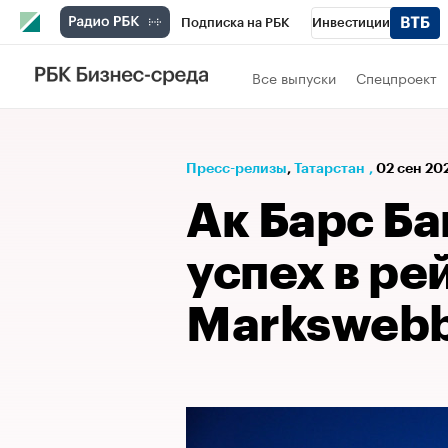
Подписка на РБК
Инвестиции
РБК Вино
Спорт
Школа управления
Все выпуски
Спецпроект
Национальные проекты
Город
Стил
Кредитные рейтинги
Франшизы
Га
Пресс-релизы
⁠,
Татарстан
,
02 сен 20
Проверка контрагентов
Политика
Э
Ак Барс Ба
успех в ре
Marksweb