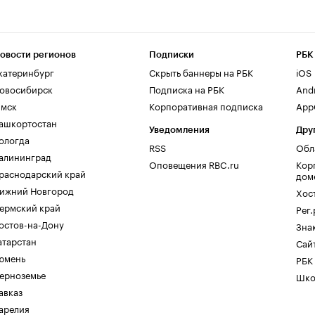
овости регионов
Подписки
РБК
катеринбург
Скрыть баннеры на РБК
iOS
овосибирск
Подписка на РБК
And
мск
Корпоративная подписка
AppG
ашкортостан
Уведомления
Дру
ологда
RSS
Обл
алининград
Оповещения RBC.ru
Кор
раснодарский край
дом
ижний Новгород
Хос
ермский край
Рег
остов-на-Дону
Зна
атарстан
Сайт
юмень
РБК
ерноземье
Шко
авказ
арелия