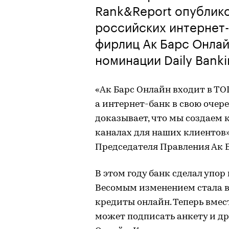
Rank&Report опублик
российских интернет-
фиpлиц Ак Барс Онлай
номинации Daily Bank
«Ак Барс Онлайн входит в Т
а интернет-банк в свою очер
доказывает, что мы создаем
каналах для наших клиентов
Председателя Правления Ак 
В этом году банк сделал упо
Весомым изменением стала в
кредиты онлайн. Теперь вмес
может подписать анкету и д