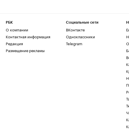
РБК
Социальные сети
Н
О компании
ВКонтакте
Е
Контактная информация
Одноклассники
Н
Редакция
Telegram
О
Размещение рекламы
Б
В
К
К
Н
П
Р
Т
Т
Ч
К
К