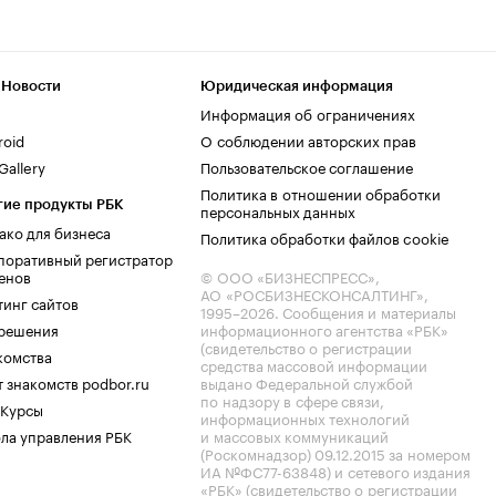
 Новости
Юридическая информация
Информация об ограничениях
roid
О соблюдении авторских прав
allery
Пользовательское соглашение
Политика в отношении обработки
гие продукты РБК
персональных данных
ако для бизнеса
Политика обработки файлов cookie
поративный регистратор
енов
© ООО «БИЗНЕСПРЕСС»,
АО «РОСБИЗНЕСКОНСАЛТИНГ»,
тинг сайтов
1995–2026
. Сообщения и материалы
.решения
информационного агентства «РБК»
(свидетельство о регистрации
комства
средства массовой информации
 знакомств podbor.ru
выдано Федеральной службой
по надзору в сфере связи,
 Курсы
информационных технологий
ла управления РБК
и массовых коммуникаций
(Роскомнадзор) 09.12.2015 за номером
ИА №ФС77-63848) и сетевого издания
«РБК» (свидетельство о регистрации