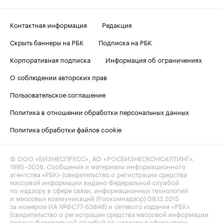
Контактная информация
Редакция
Скрыть баннеры на РБК
Подписка на РБК
Корпоративная подписка
Информация об ограничениях
О соблюдении авторских прав
Пользовательское соглашение
Политика в отношении обработки персональных данных
Политика обработки файлов cookie
© ООО «БИЗНЕСПРЕСС», АО «РОСБИЗНЕСКОНСАЛТИНГ»,
1995–2026
. Сообщения и материалы информационного
агентства «РБК» (свидетельство о регистрации средства
массовой информации выдано Федеральной службой
по надзору в сфере связи, информационных технологий
и массовых коммуникаций (Роскомнадзор) 09.12.2015
за номером ИА №ФС77-63848) и сетевого издания «РБК»
(свидетельство о регистрации средства массовой информации
выдано Федеральной службой по надзору в сфере связи,