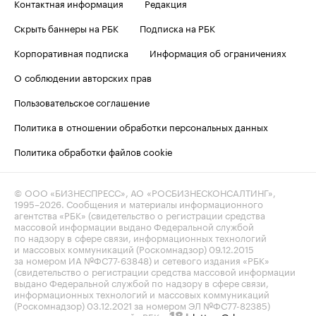
Контактная информация
Редакция
Скрыть баннеры на РБК
Подписка на РБК
Корпоративная подписка
Информация об ограничениях
О соблюдении авторских прав
Пользовательское соглашение
Политика в отношении обработки персональных данных
Политика обработки файлов cookie
© ООО «БИЗНЕСПРЕСС», АО «РОСБИЗНЕСКОНСАЛТИНГ»,
1995–2026
. Сообщения и материалы информационного
агентства «РБК» (свидетельство о регистрации средства
массовой информации выдано Федеральной службой
по надзору в сфере связи, информационных технологий
и массовых коммуникаций (Роскомнадзор) 09.12.2015
за номером ИА №ФС77-63848) и сетевого издания «РБК»
(свидетельство о регистрации средства массовой информации
выдано Федеральной службой по надзору в сфере связи,
информационных технологий и массовых коммуникаций
(Роскомнадзор) 03.12.2021 за номером ЭЛ №ФС77-82385)
сопровождаются пометкой «РБК».
letters@rbc.ru