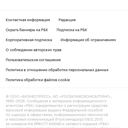
Контактная информация
Редакция
Скрыть баннеры на РБК
Подписка на РБК
Корпоративная подписка
Информация об ограничениях
О соблюдении авторских прав
Пользовательское соглашение
Политика в отношении обработки персональных данных
Политика обработки файлов cookie
© ООО «БИЗНЕСПРЕСС», АО «РОСБИЗНЕСКОНСАЛТИНГ»,
1995–2026
. Сообщения и материалы информационного
агентства «РБК» (свидетельство о регистрации средства
массовой информации выдано Федеральной службой
по надзору в сфере связи, информационных технологий
и массовых коммуникаций (Роскомнадзор) 09.12.2015
за номером ИА №ФС77-63848) и сетевого издания «РБК»
(свидетельство о регистрации средства массовой информации