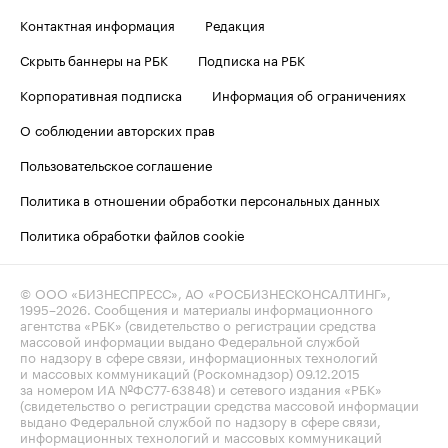
Контактная информация
Редакция
Скрыть баннеры на РБК
Подписка на РБК
Корпоративная подписка
Информация об ограничениях
О соблюдении авторских прав
Пользовательское соглашение
Политика в отношении обработки персональных данных
Политика обработки файлов cookie
© ООО «БИЗНЕСПРЕСС», АО «РОСБИЗНЕСКОНСАЛТИНГ»,
1995–2026
. Сообщения и материалы информационного
агентства «РБК» (свидетельство о регистрации средства
массовой информации выдано Федеральной службой
по надзору в сфере связи, информационных технологий
и массовых коммуникаций (Роскомнадзор) 09.12.2015
за номером ИА №ФС77-63848) и сетевого издания «РБК»
(свидетельство о регистрации средства массовой информации
выдано Федеральной службой по надзору в сфере связи,
информационных технологий и массовых коммуникаций