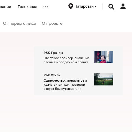
...
Татарстан
пании
Телеканал
ионеры
От первого лица
О проекте
вания
РБК Тренды
Что такое спойлер: значение
личной валюты
слова в молодежном сленге
РБК Стиль
Одиночество, монастырь и
«дача-вита»: как провести
отпуск без путешествия