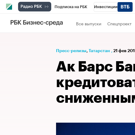
Подписка на РБК
Инвестиции
РБК Вино
Спорт
Школа управления
Все выпуски
Спецпроект
Национальные проекты
Город
Стил
Кредитные рейтинги
Франшизы
Га
Пресс-релизы
⁠,
Татарстан
,
21 фев 201
Проверка контрагентов
Политика
Э
Ак Барс Ба
кредитова
сниженным