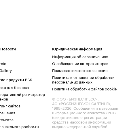
 Новости
Юридическая информация
Информация об ограничениях
roid
О соблюдении авторских прав
allery
Пользовательское соглашение
Политика в отношении обработки
гие продукты РБК
персональных данных
ако для бизнеса
Политика обработки файлов cookie
поративный регистратор
енов
© ООО «БИЗНЕСПРЕСС»,
АО «РОСБИЗНЕСКОНСАЛТИНГ»,
тинг сайтов
1995–2026
. Сообщения и материалы
.решения
информационного агентства «РБК»
(свидетельство о регистрации
комства
средства массовой информации
 знакомств podbor.ru
выдано Федеральной службой