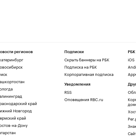
овости регионов
Подписки
РБК
катеринбург
Скрыть баннеры на РБК
iOS
овосибирск
Подписка на РБК
And
мск
Корпоративная подписка
AppG
ашкортостан
Уведомления
Дру
ологда
RSS
Обл
алининград
Оповещения RBC.ru
Кор
раснодарский край
дом
ижний Новгород
Хос
ермский край
Рег
остов-на-Дону
Зна
атарстан
Сайт