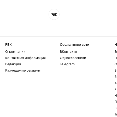
РБК
Социальные сети
Н
О компании
ВКонтакте
Е
Контактная информация
Одноклассники
Н
Редакция
Telegram
О
Размещение рекламы
Б
В
К
К
Н
П
Р
Т