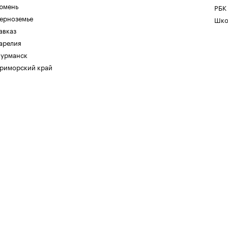
юмень
РБК
ерноземье
Шко
авказ
арелия
урманск
риморский край