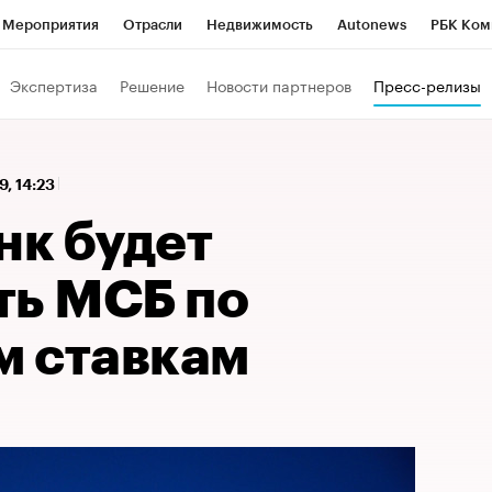
Мероприятия
Отрасли
Недвижимость
Autonews
РБК Ком
 РБК
РБК Образование
РБК Курсы
РБК Life
Тренды
Виз
Экспертиза
Решение
Новости партнеров
Пресс-релизы
ь
Крипто
РБК Бизнес-среда
Дискуссионный клуб
Исследо
зета
Спецпроекты СПб
Конференции СПб
Спецпроекты
9, 14:23
кономика
Бизнес
Технологии и медиа
Финансы
Рынок на
нк будет
ть МСБ по
 ставкам