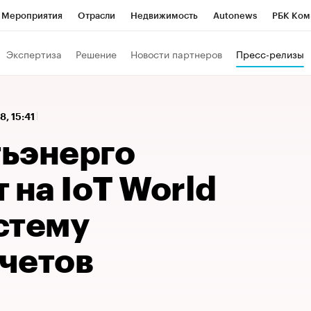
Мероприятия
Отрасли
Недвижимость
Autonews
РБК Ком
 РБК
РБК Образование
РБК Курсы
РБК Life
Тренды
Виз
Экспертиза
Решение
Новости партнеров
Пресс-релизы
ь
Крипто
РБК Бизнес-среда
Дискуссионный клуб
Исследо
зета
Спецпроекты СПб
Конференции СПб
Спецпроекты
8, 15:41
кономика
Бизнес
Технологии и медиа
Финансы
Рынок на
ьэнерго
 на IoT World
стему
четов