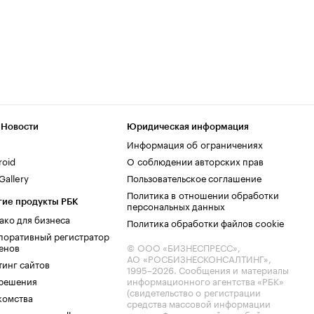
 Новости
Юридическая информация
Информация об ограничениях
roid
О соблюдении авторских прав
allery
Пользовательское соглашение
Политика в отношении обработки
гие продукты РБК
персональных данных
ако для бизнеса
Политика обработки файлов cookie
поративный регистратор
енов
© ООО «БИЗНЕСПРЕСС»,
АО «РОСБИЗНЕСКОНСАЛТИНГ»,
тинг сайтов
1995–2026
. Сообщения и материалы
.решения
информационного агентства «РБК»
(свидетельство о регистрации
комства
средства массовой информации