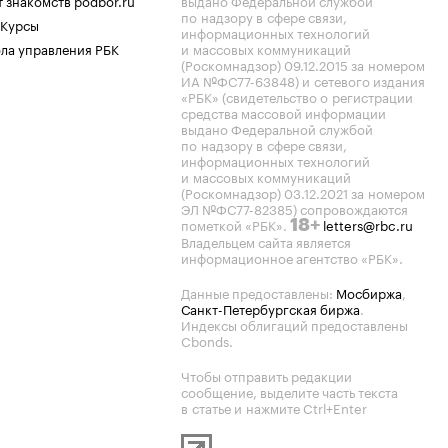
 знакомств podbor.ru
выдано Федеральной службой
по надзору в сфере связи,
 Курсы
информационных технологий
ла управления РБК
и массовых коммуникаций
(Роскомнадзор) 09.12.2015 за номером
ИА №ФС77-63848) и сетевого издания
«РБК» (свидетельство о регистрации
средства массовой информации
выдано Федеральной службой
по надзору в сфере связи,
информационных технологий
и массовых коммуникаций
(Роскомнадзор) 03.12.2021 за номером
ЭЛ №ФС77-82385) сопровождаются
пометкой «РБК».
letters@rbc.ru
18+
Владельцем сайта является
информационное агентство «РБК».
Данные предоставлены:
Мосбиржа
,
Санкт-Петербургская биржа
.
Индексы облигаций предоставлены
Cbonds.
Чтобы отправить редакции
сообщение, выделите часть текста
в статье и нажмите Ctrl+Enter