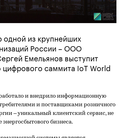
р одной из крупнейших
низаций России – ООО
Cергей Емельянов выступит
 цифрового саммита IoT World
зработало и внедрило информационную
отребителями и поставщиками розничного
ргии – уникальный клиентский сервис, не
 энергосбытового бизнеса.