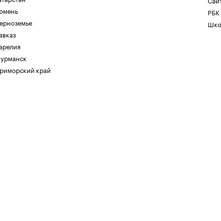
Сайт
юмень
РБК
ерноземье
Шко
авказ
арелия
урманск
риморский край