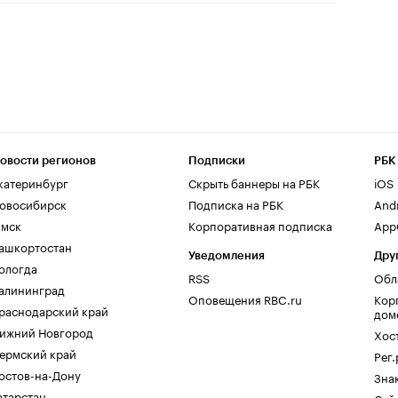
овости регионов
Подписки
РБК
катеринбург
Скрыть баннеры на РБК
iOS
овосибирск
Подписка на РБК
And
мск
Корпоративная подписка
AppG
ашкортостан
Уведомления
Дру
ологда
RSS
Обл
алининград
Оповещения RBC.ru
Кор
раснодарский край
дом
ижний Новгород
Хос
ермский край
Рег
остов-на-Дону
Зна
атарстан