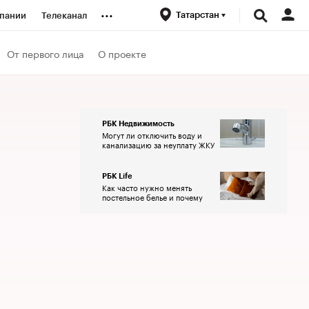
...
Татарстан
пании
Телеканал
ионеры
От первого лица
О проекте
вания
РБК Недвижимость
Могут ли отключить воду и
личной валюты
канализацию за неуплату ЖКУ
РБК Life
Как часто нужно менять
постельное белье и почему