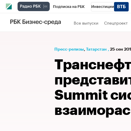
Подписка на РБК
Инвестиции
РБК Вино
Спорт
Школа управления
Все выпуски
Спецпроект
Национальные проекты
Город
Стил
Кредитные рейтинги
Франшизы
Га
Пресс-релизы
⁠,
Татарстан
,
25 сен 201
Проверка контрагентов
Политика
Э
Транснефт
представит
Summit си
взаиморас