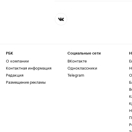
РБК
Социальные сети
Н
О компании
ВКонтакте
Е
Контактная информация
Одноклассники
Н
Редакция
Telegram
О
Размещение рекламы
Б
В
К
К
Н
П
Р
Т