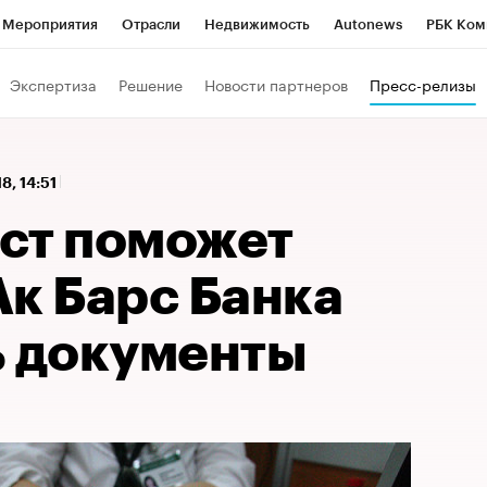
Мероприятия
Отрасли
Недвижимость
Autonews
РБК Ком
 РБК
РБК Образование
РБК Курсы
РБК Life
Тренды
Виз
Экспертиза
Решение
Новости партнеров
Пресс-релизы
ь
Крипто
РБК Бизнес-среда
Дискуссионный клуб
Исследо
зета
Спецпроекты СПб
Конференции СПб
Спецпроекты
8, 14:51
кономика
Бизнес
Технологии и медиа
Финансы
Рынок на
ст поможет
Ак Барс Банка
ь документы