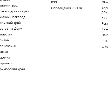
RSS
Обл
алининград
Оповещения RBC.ru
Кор
раснодарский край
дом
ижний Новгород
Хос
ермский край
Рег
остов-на-Дону
Зна
атарстан
Сайт
юмень
РБК
ерноземье
Шко
авказ
арелия
урманск
риморский край