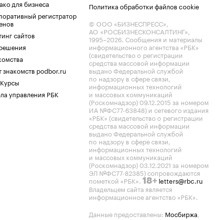
ако для бизнеса
Политика обработки файлов cookie
поративный регистратор
енов
© ООО «БИЗНЕСПРЕСС»,
АО «РОСБИЗНЕСКОНСАЛТИНГ»,
тинг сайтов
1995–2026
. Сообщения и материалы
.решения
информационного агентства «РБК»
(свидетельство о регистрации
комства
средства массовой информации
 знакомств podbor.ru
выдано Федеральной службой
по надзору в сфере связи,
 Курсы
информационных технологий
ла управления РБК
и массовых коммуникаций
(Роскомнадзор) 09.12.2015 за номером
ИА №ФС77-63848) и сетевого издания
«РБК» (свидетельство о регистрации
средства массовой информации
выдано Федеральной службой
по надзору в сфере связи,
информационных технологий
и массовых коммуникаций
(Роскомнадзор) 03.12.2021 за номером
ЭЛ №ФС77-82385) сопровождаются
пометкой «РБК».
letters@rbc.ru
18+
Владельцем сайта является
информационное агентство «РБК».
Данные предоставлены:
Мосбиржа
,