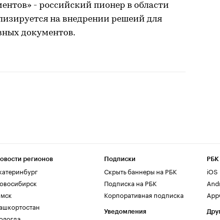
ентов» - российский пионер в области
иализируется на внедрении решеий для
вных документов.
овости регионов
Подписки
РБК
катеринбург
Скрыть баннеры на РБК
iOS
овосибирск
Подписка на РБК
And
мск
Корпоративная подписка
AppG
ашкортостан
Уведомления
Дру
ологда