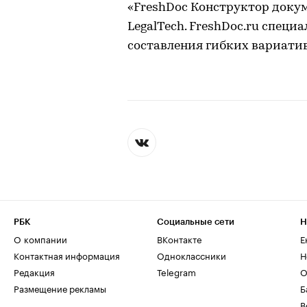
«FreshDoc Конструктор докум
LegalTech. FreshDoc.ru спец
составления гибких вариати
РБК
Социальные сети
Н
О компании
ВКонтакте
Е
Контактная информация
Одноклассники
Н
Редакция
Telegram
О
Размещение рекламы
Б
В