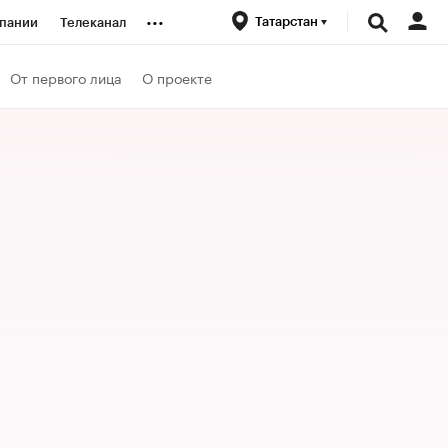
...
Татарстан
пании
Телеканал
ионеры
От первого лица
О проекте
вания
личной валюты