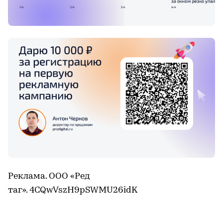
Реклама. ООО «Ред
таг». 4CQwVszH9pSWMU26idK