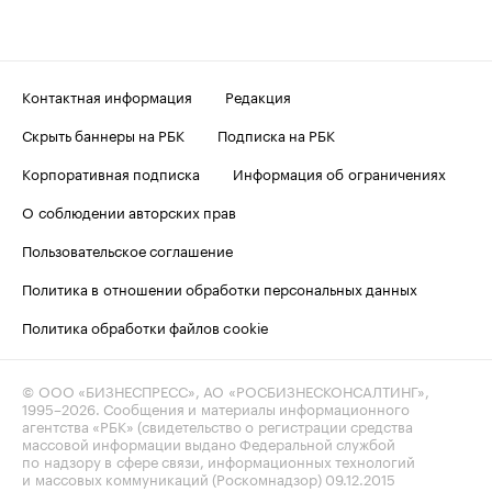
Контактная информация
Редакция
Скрыть баннеры на РБК
Подписка на РБК
Корпоративная подписка
Информация об ограничениях
О соблюдении авторских прав
Пользовательское соглашение
Политика в отношении обработки персональных данных
Политика обработки файлов cookie
© ООО «БИЗНЕСПРЕСС», АО «РОСБИЗНЕСКОНСАЛТИНГ»,
1995–2026
. Сообщения и материалы информационного
агентства «РБК» (свидетельство о регистрации средства
массовой информации выдано Федеральной службой
по надзору в сфере связи, информационных технологий
и массовых коммуникаций (Роскомнадзор) 09.12.2015