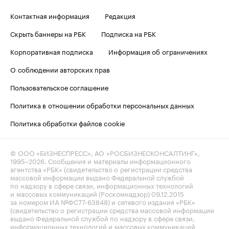
Контактная информация
Редакция
Скрыть баннеры на РБК
Подписка на РБК
Корпоративная подписка
Информация об ограничениях
О соблюдении авторских прав
Пользовательское соглашение
Политика в отношении обработки персональных данных
Политика обработки файлов cookie
© ООО «БИЗНЕСПРЕСС», АО «РОСБИЗНЕСКОНСАЛТИНГ»,
1995–2026
. Сообщения и материалы информационного
агентства «РБК» (свидетельство о регистрации средства
массовой информации выдано Федеральной службой
по надзору в сфере связи, информационных технологий
и массовых коммуникаций (Роскомнадзор) 09.12.2015
за номером ИА №ФС77-63848) и сетевого издания «РБК»
(свидетельство о регистрации средства массовой информации
выдано Федеральной службой по надзору в сфере связи,
информационных технологий и массовых коммуникаций