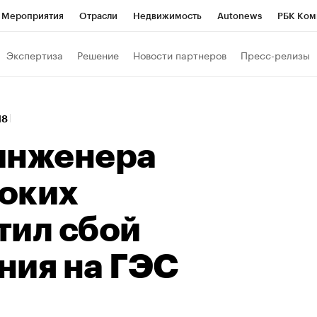
Мероприятия
Отрасли
Недвижимость
Autonews
РБК Ком
 РБК
РБК Образование
РБК Курсы
РБК Life
Тренды
Виз
Экспертиза
Решение
Новости партнеров
Пресс-релизы
ь
Крипто
РБК Бизнес-среда
Дискуссионный клуб
Исследо
зета
Спецпроекты СПб
Конференции СПб
Спецпроекты
:18
кономика
Бизнес
Технологии и медиа
Финансы
Рынок на
инженера
оких
тил сбой
ния на ГЭС