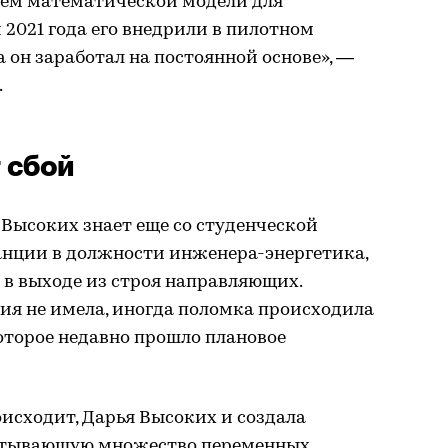
нием математической модели для
й 2021 года его внедрили в пилотном
а он заработал на постоянной основе», —
.
 сбой
Высоких знает еще со студенческой
анции в должности инженера-энергетика,
 в выходе из строя направляющих.
ия не имела, иногда поломка происходила
оторое недавно прошло плановое
оисходит, Дарья Высоких и создала
итывающую множество переменных.