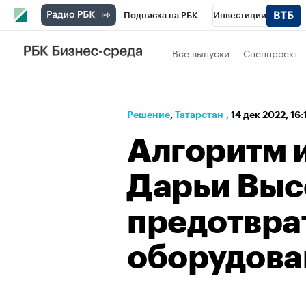
Подписка на РБК
Инвестиции
РБК Вино
Спорт
Школа управления
Все выпуски
Спецпроект
Национальные проекты
Город
Стил
Кредитные рейтинги
Франшизы
Га
Решение
⁠,
Татарстан
,
14 дек 2022, 16
Проверка контрагентов
Политика
Э
Алгоритм 
Дарьи Выс
предотвра
оборудова