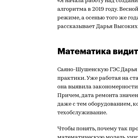
«Я начала работу над созда
алгоритма в 2019 году. Весно
режиме, а осенью того же год
рассказывает Дарья Высоких
Математика видит
Саяно-Шушенскую ГЭС Дарья 
практики. Уже работая на ст
она выявила закономерности
Причем, дата ремонта значен
даже с тем оборудованием, к
техобслуживание.
Чтобы понять, почему так пр
математическую модель, уч