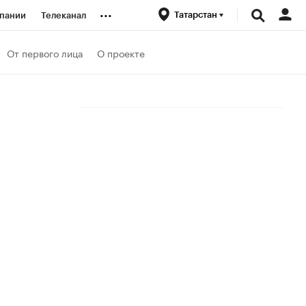
...
Татарстан
пании
Телеканал
ионеры
От первого лица
О проекте
вания
личной валюты